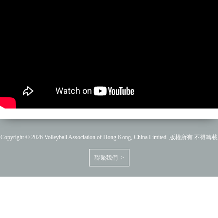
Copyright © 2026 Volleyball Association of Hong Kong, China Limited. 版權所有 不得轉載
聯繫我們 >