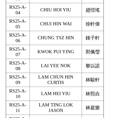
RS25-A-
CHIU HOI YIU
趙愷瑤
04
RS25-A-
CHUI HIN WAI
徐軒偉
05
RS25-A-
CHUNG TSZ HIN
鍾子軒
06
RS25-A-
KWOK PUI YING
郭佩瑩
07
RS25-A-
LAI YEE NOK
黎以諾
08
RS25-A-
LAM CHUN HIN
林駿軒
09
CURTIS
RS25-A-
LAM HEI YIU
林熙垚
10
RS25-A-
LAM TING LOK
林庭樂
11
JASON