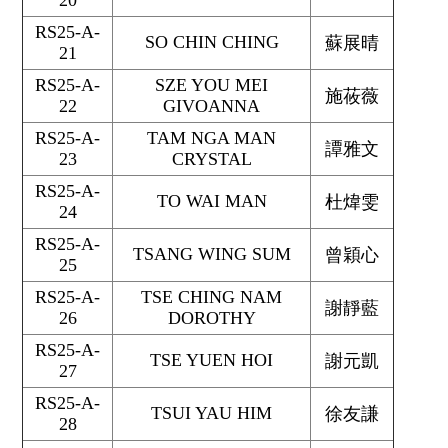
20
RS25-A-
SO CHIN CHING
蘇展晴
21
RS25-A-
SZE YOU MEI
施莜薇
22
GIVOANNA
RS25-A-
TAM NGA MAN
譚雅文
23
CRYSTAL
RS25-A-
TO WAI MAN
杜煒雯
24
RS25-A-
TSANG WING SUM
曾穎心
25
RS25-A-
TSE CHING NAM
謝靜藍
26
DOROTHY
RS25-A-
TSE YUEN HOI
謝元凱
27
RS25-A-
TSUI YAU HIM
徐友謙
28