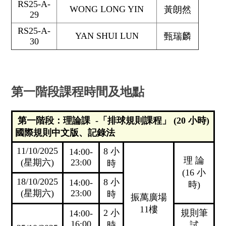
RS25-A-
WONG LONG YIN
黃朗然
29
RS25-A-
YAN SHUI LUN
甄瑞麟
30
第一階段課程時間及地點
第一階段：理論課 -「排球規則課程」 (20 小時)
國際規則中文版、記錄法
11/10/2025
8 小
14:00-
理 論
(星期六)
23:00
時
(16 小
18/10/2025
8 小
14:00-
時)
(星期六)
23:00
時
振萬廣場
11樓
2 小
規則筆
14:00-
16:00
時
試