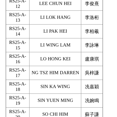
RS25-A-
LEE CHUN HEI
李俊熹
12
RS25-A-
LI LOK HANG
李洛桁
13
RS25-A-
LI PAK HEI
李柏羲
14
RS25-A-
LI WING LAM
李詠琳
15
RS25-A-
LO HONG KEI
盧康琪
16
RS25-A-
NG TSZ HIM DARREN
吳梓謙
17
RS25-A-
SIN KA WING
冼嘉穎
18
RS25-A-
SIN YUEN MING
冼婉鳴
19
RS25-A-
SO CHI HIM
蘇子謙