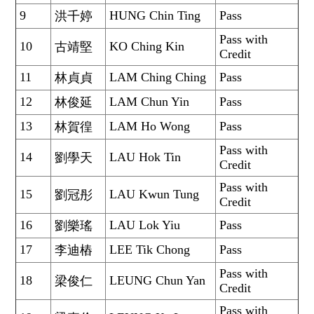
9
HUNG Chin Ting
Pass
洪千婷
Pass with
10
KO Ching Kin
古靖堅
Credit
11
LAM Ching Ching
Pass
林貞貞
12
LAM Chun Yin
Pass
林俊延
13
LAM Ho Wong
Pass
林賀徨
Pass with
14
LAU Hok Tin
劉學天
Credit
Pass with
15
LAU Kwun Tung
劉冠彤
Credit
16
LAU Lok Yiu
Pass
劉樂瑤
17
LEE Tik Chong
Pass
李迪樁
Pass with
18
LEUNG Chun Yan
梁俊仁
Credit
Pass with