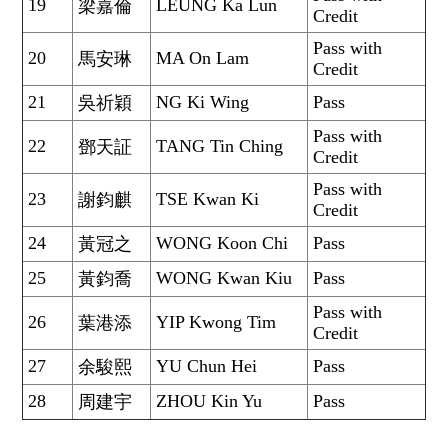
19
LEUNG Ka Lun
梁嘉倫
Credit
Pass with
20
MA On Lam
馬安琳
Credit
21
NG Ki Wing
Pass
吳祈穎
Pass with
22
TANG Tin Ching
鄧天証
Credit
Pass with
23
TSE Kwan Ki
謝鈞麒
Credit
24
WONG Koon Chi
Pass
黃冠之
25
WONG Kwan Kiu
Pass
黃鈞喬
Pass with
26
YIP Kwong Tim
葉港添
Credit
27
YU Chun Hei
Pass
余駿熙
28
ZHOU Kin Yu
Pass
周建宇