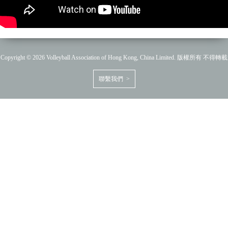
Copyright © 2026 Volleyball Association of Hong Kong, China Limited. 版權所有 不得轉載
聯繫我們 >