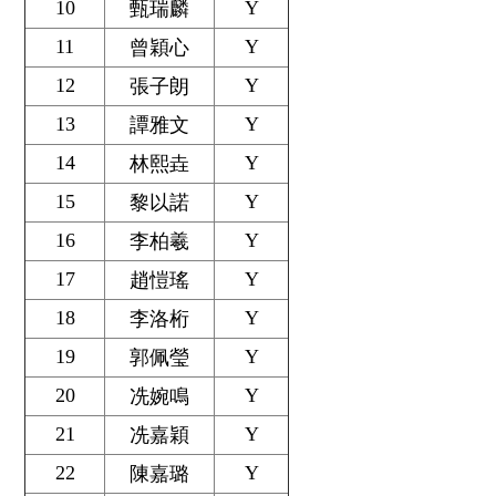
10
Y
甄瑞麟
11
Y
曾穎心
12
Y
張子朗
13
Y
譚雅文
14
Y
林熙垚
15
Y
黎以諾
16
Y
李柏羲
17
Y
趙愷瑤
18
Y
李洛桁
19
Y
郭佩瑩
20
Y
冼婉鳴
21
Y
冼嘉穎
22
Y
陳嘉璐