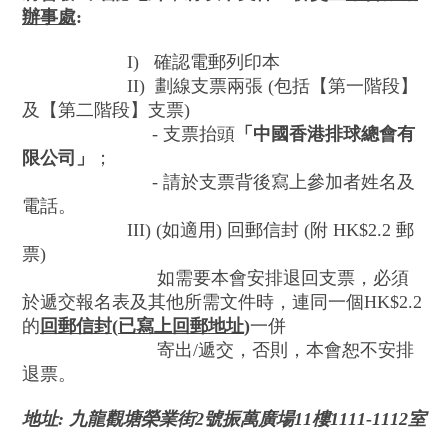
辦事處
:
I) 確認電郵列印本
II) 劃線支票兩張 (包括【第一階段】
及【第二階段】支票)
- 支票抬頭
「中國香港排球總會有
限公司」
；
- 請於支票背後寫上參加者姓名及
電話。
III) (如適用) 回郵信封 (附 HK$2.2 郵
票)
如需要本會安排退回支票，必須
於遞交報名表及其他所需文件時，連同一個HK$2.2
的
回郵信封
(
已寫上
回郵
地址
)
一併
寄出/遞交，否則，本會恕不安排
退票。
地址: 九龍觀塘榮業街2號振萬廣場11樓1111-1112室