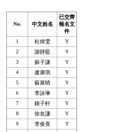
已交齊
No.
中文姓名
報名文
件
1
Y
杜煒雯
2
Y
謝靜藍
3
Y
蘇子謙
4
Y
盧康琪
5
Y
蘇展晴
6
Y
李詠琳
7
Y
鍾子軒
8
Y
徐友謙
9
Y
李俊熹