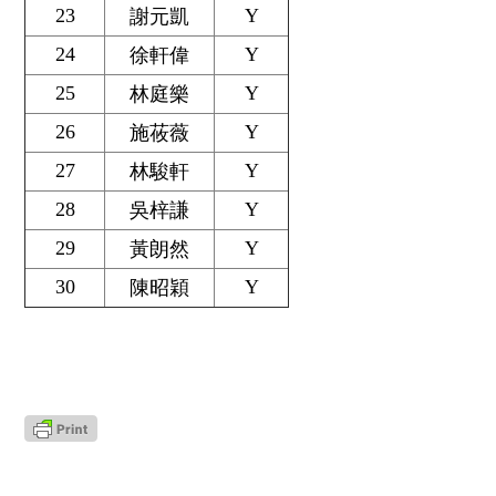
23
Y
謝元凱
24
Y
徐軒偉
25
Y
林庭樂
26
Y
施莜薇
27
Y
林駿軒
28
Y
吳梓謙
29
Y
黃朗然
30
Y
陳昭穎