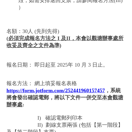
毁，如需安排退回支票，請參閱報名方法(III)
）
名額：30人 (先到先得)
(必須完成報名方法之 I 及II，本會以觀塘辦事處所
收妥及齊全之文件為準)
報名日期： 即日起至 2025年 10 月 3 日止。
報名方法： 網上填妥報名表格
https://form.jotform.com/252441960157457
，系統
將會發出確認電郵，將以下文件一併交至
本會觀塘
辦事處
:
I) 確認電郵列印本
II) 劃線支票兩張 (包括【第一階段】