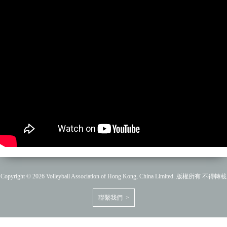
Copyright © 2026 Volleyball Association of Hong Kong, China Limited. 版權所有 不得轉載
聯繫我們 >