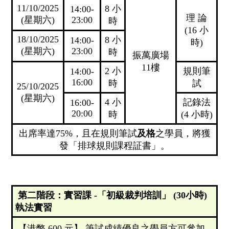
11/10/2025
8 小
14:00-
理 論
(星期六)
23:00
時
(16 小
18/10/2025
8 小
14:00-
時)
(星期六)
23:00
時
振萬廣場
11樓
2 小
規則筆
14:00-
16:00
時
試
25/10/2025
(星期六)
4 小
記錄法
16:00-
20:00
時
(4 小時)
出席率達75%，且在規則筆試
及格
之學員，將獲
發「排球規則課程証書」。
第二階段：實習課 -「初級裁判培訓」 (30小時)
執法實習
【港幣 600 元】 筆試成績優良之學員方可參加