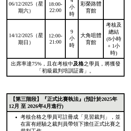
4
06/12/2025（星
彩榮路體
18:00-
小
22:00
期六）
育館
時
考核及
9
總結
14/12/2025（星
大角咀體
12:00-
小
(8小時
21:00
期日）
育館
時
+ 1小
時)
出席率達75%，且在考核中
及格
之學員，將獲發
「初級裁判培訓証書」。
【第三階段】『正式比賽執法』(預計於2025年
12月 至 2026年4月進行)
考核合格之學員可註冊成「見習裁判」，並
在富有經驗之裁判員帶領下擔任正式比賽之