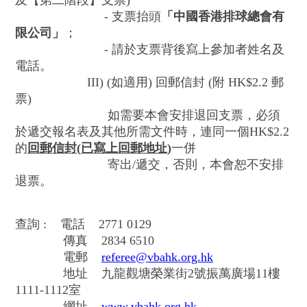
及【第二階段】支票)
- 支票抬頭
「中國香港排球總會有
限公司」
；
- 請於支票背後寫上參加者姓名及
電話。
III) (如適用) 回郵信封 (附 HK$2.2 郵
票)
如需要本會安排退回支票，必須
於遞交報名表及其他所需文件時，連同一個HK$2.2
的
回郵信封
(
已寫上
回郵
地址
)
一併
寄出/遞交，否則，本會恕不安排
退票。
查詢 : 電話 2771 0129
傳真 2834 6510
電郵
referee@vbahk.org.hk
地址 九龍觀塘榮業街2號振萬廣場11樓
1111-1112室
網址
www.vbahk.org.hk