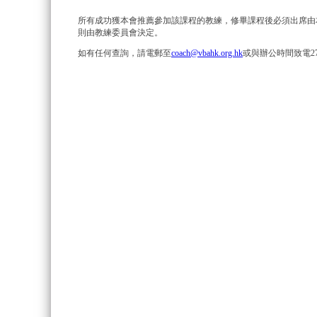
所有成功獲本會推薦參加該課程的教練，修畢課程後必須出席由
則由教練委員會決定。
如有任何查詢，請電郵至
coach@vbahk.org.hk
或與辦公時間致電2771-