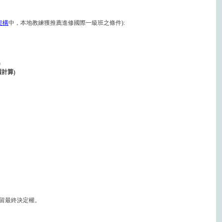
架構
中，本地教練獲推薦進修國際一級班之條件):
)
積計算
)
留最終決定權。