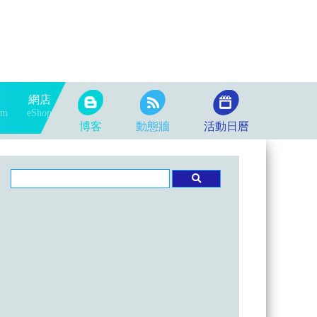
隊
網店
am
eShop
博客
動態牆
活動日曆