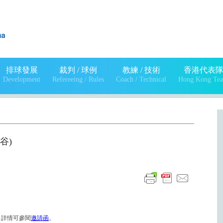
排球發展
裁判 / 球例
教練 / 技術
香港代表
Development
Refereeing / Rules
Coach / Technical
Hong Kong Te
曼谷)
行，詳情可參閱
邀請函
。