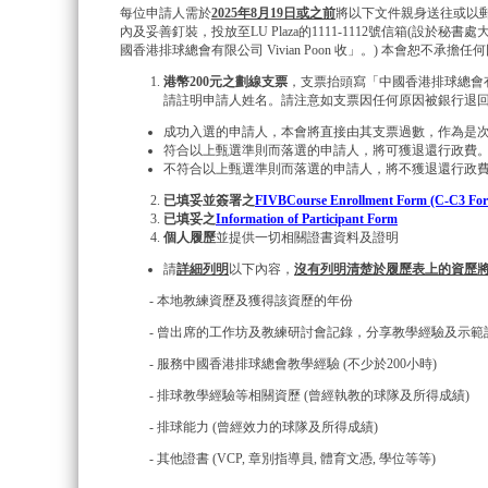
每位申請人需於
2025年8月19日或之前
將以下文件親身送往或以郵
內及妥善釘裝，投放至LU Plaza的1111-1112號信箱(設於秘書
國香港排球總會有限公司 Vivian Poon 收」。) 本會恕不承
港幣200
元之劃線支票
，支票抬頭寫「中國香港排球總會有限公司」或「Vo
請註明申請人姓名。請注意如支票因任何原因被銀行退
成功入選的申請人，本會將直接由其支票過數，作為是
符合以上甄選準則而落選的申請人，將可獲退還行政費
不符合以上甄選準則而落選的申請人，將不獲退還行政
已填妥並簽署之
FIVBCourse Enrollment Form (C-C3 Fo
已填妥之
Information of Participant Form
個人履歷
並提供一切相關證書資料及證明
請
詳細列明
以下內容，
沒有列明清楚於履歷表上的資歷
- 本地教練資歷及獲得該資歷的年份
- 曾出席的工作坊及教練研討會記錄，分享教學經驗及示範
- 服務中國香港排球總會教學經驗 (不少於200小時)
- 排球教學經驗等相關資歷 (曾經執教的球隊及所得成績)
- 排球能力 (曾經效力的球隊及所得成績)
- 其他證書 (VCP, 章別指導員, 體育文憑, 學位等等)