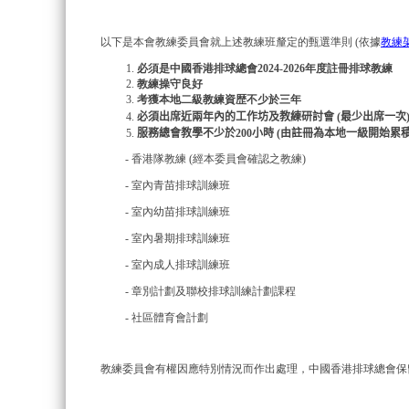
以下是本會教練委員會就上述教練班釐定的甄選準則 (依據
教練
必須是中國香港排球總會2024-2026年度註冊排球教練
教練操守良好
考獲本地二級教練資歴不少於三年
必須出席近兩年內
的工作坊及教練研討會
(
最少出席一次
服務總會教學不少於2
00
小時
(
由註冊為本地一級開始累
- 香港隊教練 (經本委員會確認之教練)
- 室內青苗排球訓練班
- 室內幼苗排球訓練班
- 室內暑期排球訓練班
- 室內成人排球訓練班
- 章別計劃及聯校排球訓練計劃課程
- 社區體育會計劃
教練委員會有權因應特別情況而作出處理，中國
香港排球總會保