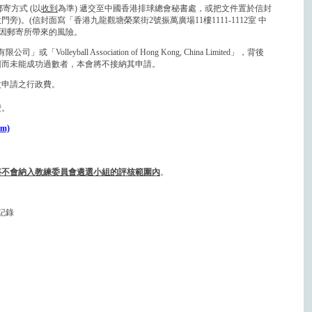
寄方式 (以
收到
為準) 遞交至中國香港排球總會秘書處，或把文件置於信封
處大門旁)。(信封面寫「香港九龍觀塘榮業街2號振萬廣場11樓1111-1112室 中
擔任何因郵寄所帶來的風險。
lleyball Association of Hong Kong, China Limited」，背後
回而未能成功過數者，本會將不接納其申請。
次申請之行政費。
。
費。
rm)
將不會納入教練委員會遴選小組的評核範圍內
。
記錄