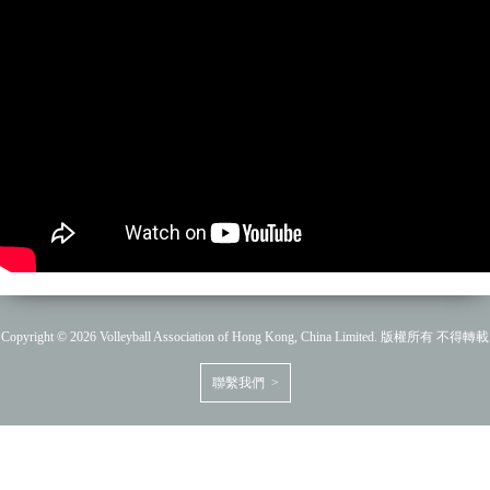
Copyright © 2026 Volleyball Association of Hong Kong, China Limited. 版權所有 不得轉載
聯繫我們 >