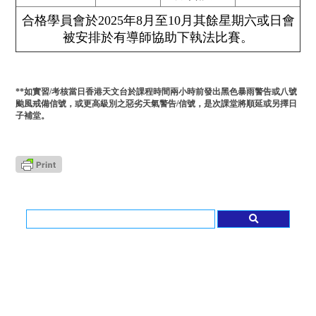
合格學員會於2025年8月至10月其餘星期六或日會
被安排於有導師協助下執法比賽。
**如實習/考核當日香港天文台於課程時間兩小時前發出黑色暴雨警告或八號
颱風戒備信號，或更高級別之惡劣天氣警告/信號，是次課堂將順延或另擇日
子補堂。