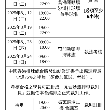
實 習
葵涌運動場
22:00
日 (二)
沙灘排球場
(
必須至少
2025年8月12
19:00–
兼手球場
6小時)
22:00
日 (二)
2025年8月19
19:00–
22:00
日 (二)
2025年8月23
09:00–
18:00
日 (六)
屯門新咖啡
執法考核
灣泳灘
2025年8月24
09:00–
18:00
日 (日)
中國香港排球總會將發出結業証書予出席課程最
少達75%之學員（須參加筆試、考核）。
考核合格之學員可註冊成「見習沙灘排球裁判
員」並擔任本會編排之正式裁判工作。
振萬廣場11
19:00–
待定
裁判註冊
20:00
樓 會議室