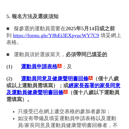
5. 報名方法及選拔須知
■
擬參選的運動員需要在
2025年5月14日或之前
到
https://forms.gle/Y8bEt3EXpyucWY7C9
填妥網上
表格。
■
運動員須於選拔當天，
必須帶同
已填妥的
(1)
運動員申請表格
；及
(2)
運動員同意及健康聲明書回條
（僅十八歲
或以上運動員需填寫）；或
經家長簽署的家長同意
及運動員健康聲明書回條
（僅十八歲以下運動員
需填寫）。
只接受已在網上遞交表格的參加者參加；
如沒有帶備及填妥運動員申請表格以及運動
員/家長同意及運動員健康聲明書回條者，不