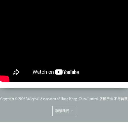
Copyright © 2026 Volleyball Association of Hong Kong, China Limited. 版權所有 不得轉載
聯繫我們 >