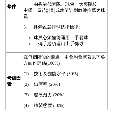
由香港代表隊、球會、大專院校、
條件
中學、青苗計劃或幼苗計劃教練推薦之球
員
3. 具備甄選排球技術標準:
球員必須懂得運用上手發球
二傳手必須運用上手傳球
在每個階段的遴選，本會均會就著以下各
方面作評估(100%)：
(1) 技術及體能水平 (50%)
考慮因
素
(2) 出席率 (20%)
(3) 發展潛力 (20%)
(4) 練習態度 (10%)