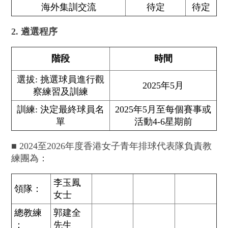
海外集訓交流
待定
待定
2. 遴選程序
階段
時間
選拔: 挑選球員進行觀
2025年5月
察練習及訓練
訓練: 決定最終球員名
2025年5月至每個賽事或
單
活動4-6星期前
■ 2024至2026年度香港女子青年排球代表隊負責教
練團為：
李玉鳳
領隊：
女士
總教練
郭建全
：
先生