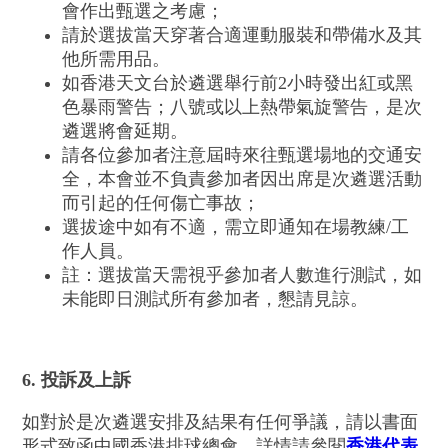
會作出甄選之考慮；
請於選拔當天穿著合適運動服裝和帶備水及其
他所需用品。
如香港天文台於遴選舉行前2小時發出紅或黑
色暴雨警告；八號或以上熱帶氣旋警告，是次
遴選將會延期。
請各位參加者注意屆時來往甄選場地的交通安
全，本會並不負責參加者因出席是次遴選活動
而引起的任何傷亡事故；
選拔途中如有不適，需立即通知在場教練/工
作人員。
註：選拔當天需視乎參加者人數進行測試，如
未能即日測試所有參加者，懇請見諒。
6. 投訴及上訴
如對於是次遴選安排及結果有任何爭議，請以書面
形式致函中國香港排球總會。詳情請參閱
香港代表