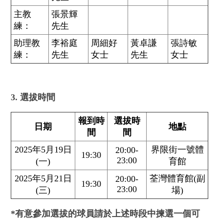
主教
張景輝
練：
先生
助理教
李裕庭
周細好
黃卓謙
張詩敏
練：
先生
女士
先生
女士
3. 選拔時間
報到時
選拔時
日期
地點
間
間
2025年5月19日
界限街一號體
20:00-
19:30
23:00
(一)
育館
2025年5月21日
荃灣體育館(副
20:00-
19:30
23:00
(三)
場)
*有意參加選拔的球員請於上述時段中揀選一個可