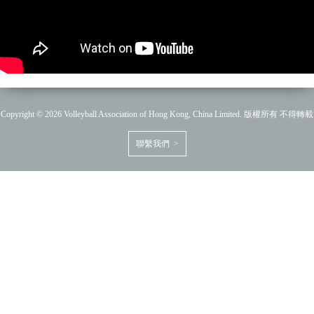
Copyright © 2026 Volleyball Association of Hong Kong, China Limited. 版權所有 不得轉載
聯繫我們 >