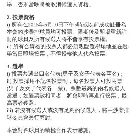
舉，否則當晚將被取消候選人資格。
2. 投票資格
i) 所有在2015年6月10日下午5時或以前成功註冊為
本會的沙灘排球員均可投票。限期後及即場重新註
冊的球員及所有候選人將
不會
享有投票權。
ii) 所有合資格的投票人都必須親臨選舉場地並在選
舉當日即場投票，不得授權他人代為投票。
3. 選舉
i) 投票共選出四名代表(男子及女子代表各兩名)；
ii) 投票採用不記名投票制，每名投票人可投兩票
(男子及女子代表各一票)。票數最高的兩名候選人
當選；如遇票數相同者，將會即時再進行投票，最
高票者獲選。
iii) 若沒有候選人或沒有足夠的候選人，將由沙灘排
球委員會另行商討。
本會對各球員的積極合作表示感謝。