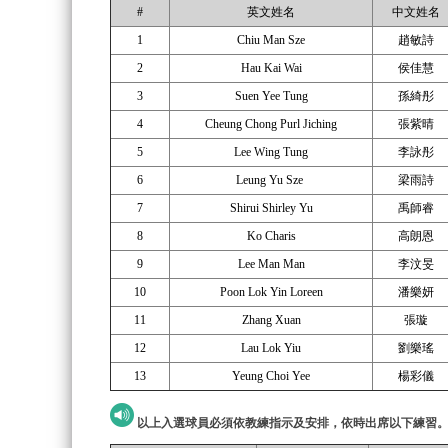
#
英文姓名
中文姓名
1
Chiu Man Sze
趙敏詩
2
Hau Kai Wai
侯佳慧
3
Suen Yee Tung
孫綺彤
4
Cheung Chong Purl Jiching
張紫晴
5
Lee Wing Tung
李詠彤
6
Leung Yu Sze
梁雨詩
7
Shirui Shirley Yu
禹師睿
8
Ko Charis
高朗恩
9
Lee Man Man
李汶旻
10
Poon Lok Yin Loreen
潘樂妍
11
Zhang Xuan
張璇
12
Lau Lok Yiu
劉樂瑤
13
Yeung Choi Yee
楊彩儀
以上入選球員必須依教練指示及安排，依時出席以下練習