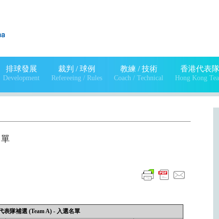
排球發展
裁判 / 球例
教練 / 技術
香港代表
Development
Refereeing / Rules
Coach / Technical
Hong Kong Te
名單
表隊補選 (Team A) - 入選名單