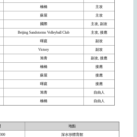
楠橋
主攻
蘇屋
主攻
國際
主攻, 副攻
Beijing Sandstorms Volleyball Club
主攻, 接應
暉庭
副攻
Victory
副攻
旭青
副攻, 接應
楠橋
接應
蘇屋
接應
暉庭
接應
旭青
自由人
楠橋
自由人
。
間
地點
300
深水埗體育館