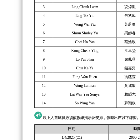
3
Ling Cheuk Laam
凌焯嵐
4
Tang Tsz Yiu
鄧紫瑤
5
Wong Wai Yiu
黃蔚瑤
6
Shirui Shirley Yu
禹師睿
7
Choi Ho Yan
蔡浩欣
8
Kong Cheuk Ying
江卓瑩
9
Lo Pui Shan
盧珮珊
10
Chin Ka Yi
錢嘉兒
11
Fung Wan Huen
馮蘊萱
12
Wong Lai man
黃麗敏
13
Lai Wan Yau Sonya
賴韻尤
14
So Wing Yan
蘇穎欣
以上入選球員必須依教練指示及安排，依時出席以下練習
日期
時
1/4/2025 (二)
2000-2