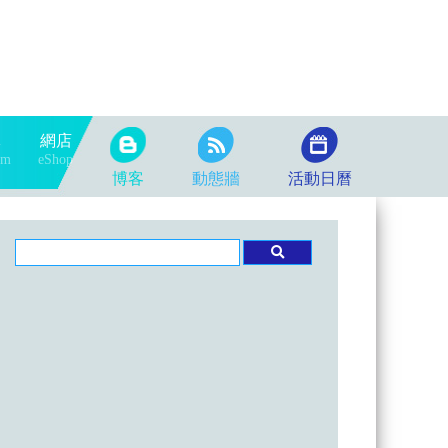
隊
網店
am
eShop
博客
動態牆
活動日曆