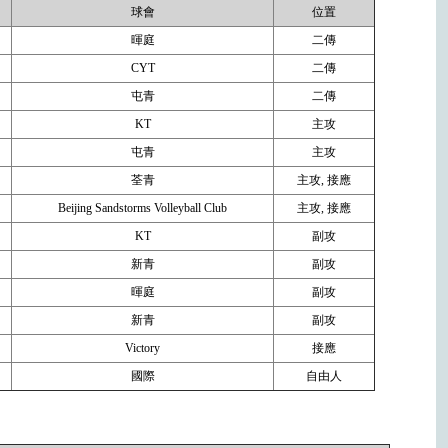
球會
位置
暉庭
二傳
CYT
二傳
屯青
二傳
KT
主攻
屯青
主攻
荃青
主攻, 接應
Beijing Sandstorms Volleyball Club
主攻, 接應
KT
副攻
新青
副攻
暉庭
副攻
新青
副攻
Victory
接應
國際
自由人
。