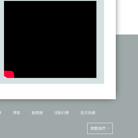
隊
/
博客
/
動態牆
/
活動日曆
/
昔日排總
聯繫我們 >