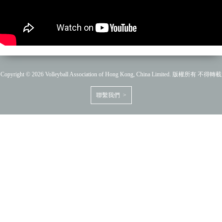
Copyright © 2026 Volleyball Association of Hong Kong, China Limited. 版權所有 不得轉載
聯繫我們 >