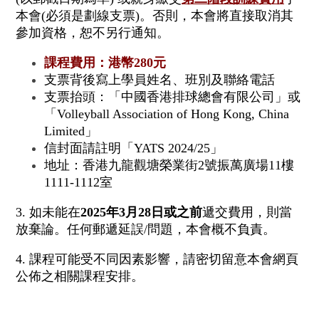
本會(必須是劃線支票)。否則，本會將直接取消其
參加資格，恕不另行通知。
課程費用：港幣280元
支票背後寫上學員姓名、班別及聯絡電話
支票抬頭：「中國香港排球總會有限公司」或
「Volleyball Association of Hong Kong, China
Limited」
信封面請註明「YATS 2024/25」
地址：香港九龍觀塘榮業街2號振萬廣場11樓
1111-1112室
3. 如未能在
2025年3月28日或之前
遞交費用，則當
放棄論。任何郵遞延誤/問題，本會概不負責。
4. 課程可能受不同因素影響，請密切留意本會網頁
公佈之相關課程安排。