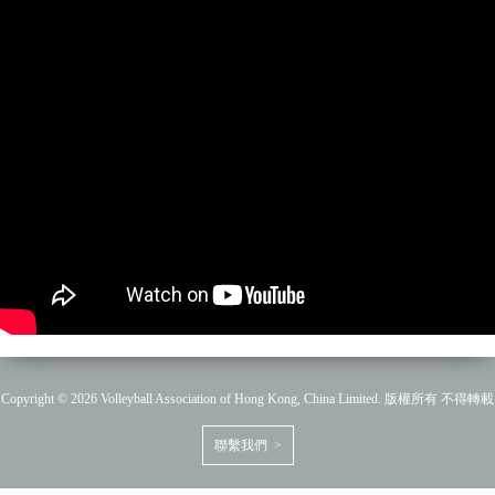
Copyright © 2026 Volleyball Association of Hong Kong, China Limited. 版權所有 不得轉載
聯繫我們 >