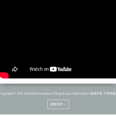
Copyright © 2026 Volleyball Association of Hong Kong, China Limited. 版權所有 不得轉載
聯繫我們 >