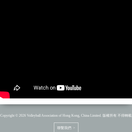
Copyright © 2026 Volleyball Association of Hong Kong, China Limited. 版權所有 不得轉載
聯繫我們 >