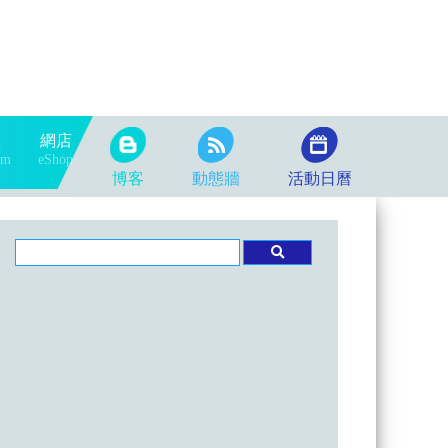
隊
網店
am
eShop
博客
動態牆
活動日曆