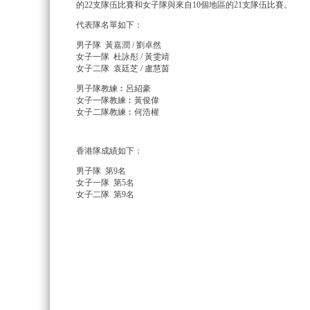
的22支隊伍比賽和女子隊與來自10個地區的21支隊伍比賽。
代表隊名單如下：
男子隊 黃嘉潤 / 劉卓然
女子一隊 杜詠彤 / 黃雯靖
女子二隊 袁廷芝 / 盧慧茵
男子隊教練︰呂紹豪
女子一隊教練︰黃俊偉
女子二隊教練︰何浩權
香港隊成績如下：
男子隊 第9名
女子一隊 第5名
女子二隊 第9名