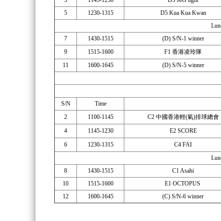
3
1145-1230
D3 MG light
5
1230-1315
D5 Kua Kua Kwan
Lun
7
1430-1515
(D) S/N-1 winner
9
1515-1600
F1 香港凌玲隊
11
1600-1645
(D) S/N-5 winner
S/N
Time
2
1100-1145
C2 中國香港輕(氣)排球總會
4
1145-1230
E2 SCORE
6
1230-1315
C4 FAI
Lun
8
1430-1515
C1 Asahi
10
1515-1600
E1 OCTOPUS
12
1600-1645
(C) S/N-6 winner