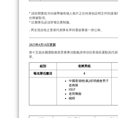
* 請於開賽前30分鐘帶備有個人相片之任何身份証明文件到達
分將被取消。
* 比賽隊伍必須穿著比賽制服。
- 男女混合组之香港代表隊名單待選拔賽後一併公佈。
------------------------------------------------------------------------------------
2025
年4
月14
日更新
第十五屆全國運動會群眾賽事活動氣排球項目香港區運動員代表
單。
組別
老將男组
報名隊伍數目
4
中國香港輕(氣)排球總會男子
老將隊
HKP
老而嚟癲
鐵樹