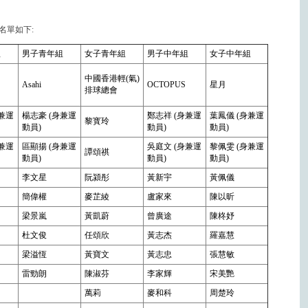
名單如下:
組
男子青年組
女子青年組
男子中年組
女子中年組
中國香港輕(氣)
Asahi
OCTOPUS
星月
排球總會
身兼運
楊志豪 (身兼運
鄭志祥 (身兼運
葉鳳儀 (身兼運
黎寳玲
動員)
動員)
動員)
身兼運
區顯揚 (身兼運
吳庭文 (身兼運
黎佩雯 (身兼運
譚頌祺
動員)
動員)
動員)
李文星
阮潁彤
黃新宇
黃佩儀
簡偉權
麥芷綾
盧家來
陳以昕
梁景嵐
黃凱蔚
曾廣途
陳柊妤
杜文俊
任頌欣
黃志杰
羅嘉慧
梁溢恆
黃寶文
黃志忠
張慧敏
雷勁朗
陳淑芬
李家輝
宋美艷
萬莉
麥和科
周楚玲