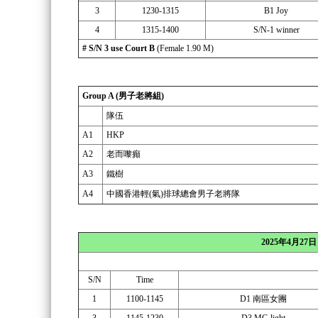
3
1230-1315
B1 Joy
4
1315-1400
S/N-1 winner
# S/N 3 use Court B
(Female 1.90 M)
Group A (男子老將組)
隊伍
A1
HKP
A2
老而嚟癲
A3
鐵樹
A4
中國香港輕(氣)排球總會男子老將隊
2025年4月2
S/N
Time
1
1100-1145
D1 南區女團