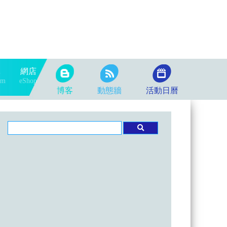
隊
網店
am
eShop
博客
動態牆
活動日曆