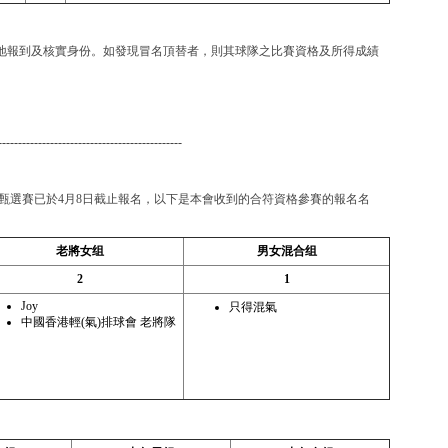
場地報到及核實身份。如發現冒名頂替者，則其球隊之比賽資格及所得成績
----------------------------------------------
甄選賽已於4月8日截止報名，以下是本會收到的合符資格參賽的報名名
老將女组
男女混合组
2
1
Joy
只得混氣
中國香港輕(氣)排球會 老將隊