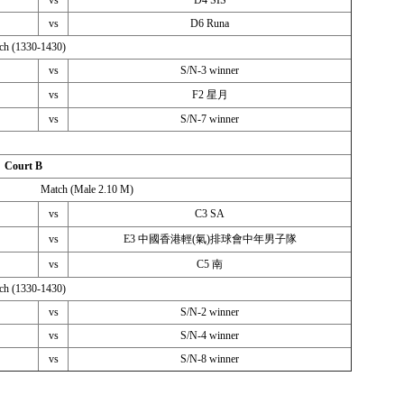
vs
D4 SIS
vs
D6 Runa
ch (1330-1430)
vs
S/N-3 winner
vs
F2 星月
vs
S/N-7 winner
Court B
Match (Male 2.10 M)
vs
C3 SA
vs
E3 中國香港輕(氣)排球會中年男子隊
vs
C5 南
ch (1330-1430)
vs
S/N-2 winner
vs
S/N-4 winner
vs
S/N-8 winner