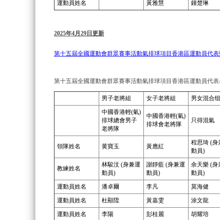
運動員姓名
黃雅慧
鍾楚琳
2025年4月29日更新
第十五屆全國運動會群眾賽事活動氣排球項目香港區運動員代表
第十五屆全國運動會群眾賽事活動氣排球項目香港區運動員代表
男子老將組
女子老將組
男女混合
中國香港輕(氣)
中國香港輕(氣)
排球總會男子
只得混氣
排球會老將隊
老將隊
程思琦 (
領隊姓名
黄寶玉
黃應紅
動員)
林駿汶 (身兼運
謝靜藍 (身兼運
余天樂 (
教練姓名
動員)
動員)
動員)
運動員姓名
潘卓爾
李凡
莫海健
運動員姓名
杜顯陞
黃嘉雯
涂文龍
運動員姓名
李陽
彭桂麗
胡耀培