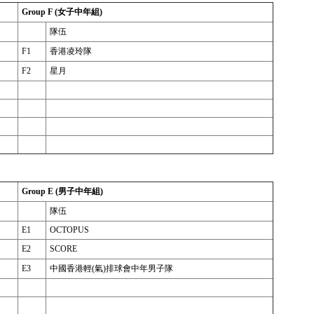
Group F (女子中年組)
隊伍
F1
香港凌玲隊
F2
星月
Group E (男子中年組)
隊伍
E1
OCTOPUS
E2
SCORE
E3
中國香港輕(氣)排球會中年男子隊