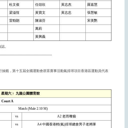
杜文俊
任頌欣
黃志杰
羅嘉慧
梁溢恆
黃寶文
黃志忠
張慧敏
雷勁朗
陳淑芬
宋美艷
萬莉
黃興義
確認。
----------------------------------------------
事處進行抽籤，第十五屆全國運動會群眾賽事活動氣排球項目香港區運動員代表
6日﹙星期六﹚ 九龍公園體育館
Court A
Match (Male 2.10 M)
vs
A2 老而嚟癲
vs
A4 中國香港輕(氣)排球總會男子老將隊