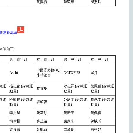
黃興義
陳穎華
溫燕玲
甄選賽成績
名單如下:
组
男子青年組
女子青年組
男子中年組
女子中年組
中國香港輕(氣)
Asahi
OCTOPUS
星月
排球總會
身兼運
楊志豪 (身兼運
鄭志祥 (身兼運
葉鳳儀 (身兼運
黎寳玲
動員)
動員)
動員)
身兼運
區顯揚 (身兼運
吳庭文 (身兼運
黎佩雯 (身兼運
譚頌祺
動員)
動員)
動員)
李文星
阮潁彤
黃新宇
黃佩儀
簡偉權
麥芷綾
盧家來
陳以昕
梁景嵐
黃凱蔚
曾廣途
陳柊妤