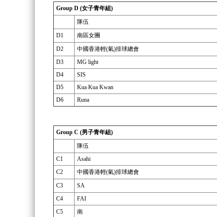
Group D (女子青年組)
隊伍
D1
南區女團
D2
中國香港輕(氣)排球總會
D3
MG light
D4
SIS
D5
Kua Kua Kwan
D6
Runa
Group C (男子青年組)
隊伍
C1
Asahi
C2
中國香港輕(氣)排球總會
C3
SA
C4
FAI
C5
南