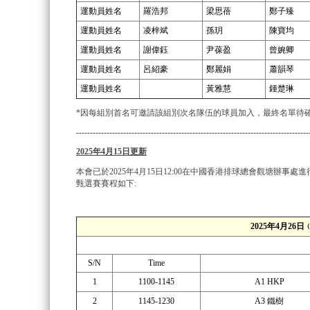
運動員姓名
羅浩邦
梁思蓓
鄭子臻
運動員姓名
凌梓斌
孫玥
陳寶均
運動員姓名
謝偉鈺
尹葆盈
曾婉卿
運動員姓名
呂紹豪
鄭麗娟
蕭韻琴
運動員姓名
黃雅慧
鍾楚琳
*因每組別首名可邀請該組別次名隊伍的球員加入，最終名單待
------------------------------------------------------------------------------------
2025年4月15日更新
本會已於2025年4月15日12:00在中國香港排球總會觀塘辦
甄選賽賽程如下:
2025年4月2
S/N
Time
1
1100-1145
A1 HKP
2
1145-1230
A3 鐵樹