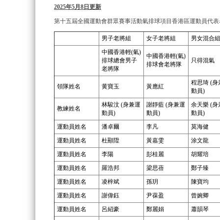
2025年5月8日更新
第十五屆全國運動會群眾賽事活動氣排球項目香港區運動員代表
男子老將組
女子老將組
男女混合
中國香港輕(氣)
中國香港輕(氣)
排球總會男子
只得混氣
排球會老將隊
老將隊
程思琦 (
領隊姓名
黄寶玉
黃應紅
動員)
林駿汶 (身兼運
謝靜藍 (身兼運
余天樂 (
教練姓名
動員)
動員)
動員)
運動員姓名
潘卓爾
李凡
莫海健
運動員姓名
杜顯陞
黃嘉雯
涂文龍
運動員姓名
李陽
彭桂麗
胡耀培
運動員姓名
羅浩邦
梁思蓓
鄭子臻
運動員姓名
凌梓斌
孫玥
陳寶均
運動員姓名
謝偉鈺
尹葆盈
曾婉卿
運動員姓名
呂紹豪
鄭麗娟
蕭韻琴