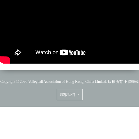
Copyright © 2026 Volleyball Association of Hong Kong, China Limited. 版權所有 不得轉載
聯繫我們 >