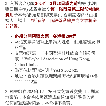
2. 入選者必須於
2024年12月26日或之前
郵寄 (以郵
戳日期為準) 或親身繳交
第一階段及第二階段#訓練
費用
予本會(必須是劃線支票)，否則該名額將由後
補人士補上。
#所有第二階段落選學員之支票將全
部銷毁
。
必須分開
兩張
支票，各港幣280元
兩張支票背後寫上申請人姓名、甄選編號及聯
絡電話
支票抬頭寫：「中國香港排球總會有限公司」
或 「Volleyball Association of Hong Kong,
China Limited」
郵寄信封面請註明「YATS 2024/25」
地址：香港九龍觀塘榮業街2號振萬廣場11樓
1111-1112室
3. 如未能在2024年12月26日或之前遞交費用，則當
放棄論，本會將依照甄選成績通知候補學員入選。
任何郵遞延誤/問題，本會概不負責。