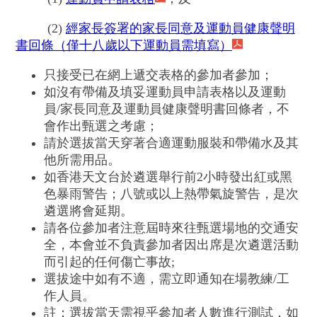
(2)
經家長簽署的家長同意及運動員健康聲明
書回條（僅十八歲以下運動員需填寫）
只接受已在網上遞交表格的參加者參加；
如沒有帶備及填妥運動員申請表格以及運動
員/家長同意及運動員健康聲明書回條者，不
會作出甄選之考慮；
請於選拔當天穿著合適運動服裝和帶備水及其
他所需用品。
如香港天文台於遴選舉行前2小時發出紅或黑
色暴雨警告；八號或以上熱帶氣旋警告，是次
遴選將會延期。
請各位參加者注意屆時來往甄選場地的交通安
全，本會並不負責參加者因出席是次遴選活動
而引起的任何傷亡事故;
選拔途中如有不適，需立即通知在場教練/工
作人員。
註：選拔當天需視乎參加者人數進行測試，如