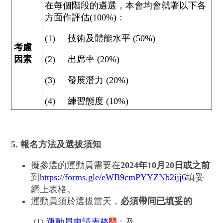
在每個階段的遴選，本會均會就著以下各
方面作評估(100%)：
(1) 技術及體能水平 (50%)
考慮
因素
(2) 出席率 (20%)
(3) 發展潛力 (20%)
(4) 練習態度 (10%)
5. 報名方法及選拔須知
擬參選的運動員需要在
2024
年
10
月
20
日或之前
到
https://forms.gle/eWB9cmPYYZNb2ijj6
填妥
網上表格。
運動員須於選拔當天，
必須帶同
已填妥
的
(1)
運動員申請表格
；及