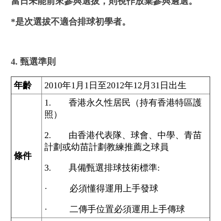
當日未能前來參與選拔，則視作放棄參
與
遴選。
*
是次選拔不適合排球初學者。
4. 甄選準則
年齡
2010年1月1日至2012年12月31日出生
1. 香港永久性居民（持有香港特區護
照）
2. 由香港代表隊、球會、中學、青苗
計劃或幼苗計劃教練推薦之球員
條件
3. 具備甄選排球技術標準:
· 必須懂得運用上手發球
· 二傳手位置必須運用上手傳球