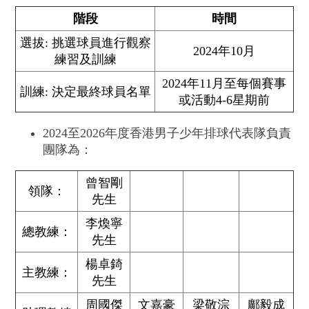
階段
時間
選拔: 挑選球員進行觀察
2024年10月
練習及訓練
2024年11月至每個賽事
訓練: 決定最終球員名單
或活動4-6星期前
2024至2026年度香港男子少年排球代表隊負責
團隊為：
曾智剛
領隊：
先生
李煥寧
總教練：
先生
楊卓錡
主教練：
先生
周國傑
文嘉豪
梁敬淙
鄺毅成