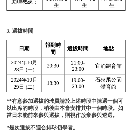
助理教練：
生
生
生
3. 選拔時間
報到時
日期
選拔時間
地點
間
2024年10月
21:00-
20:30
官涌體育館
23:00
28日 (一)
2024年10月
石硤尾公園
19:00-
18:30
23:00
29日 (二)
體育館
**
有意參加選拔的球員請於上述時段中揀選一個可
以出席的時段，稍後由本會安排其中一個時段。
如
當日未能前來參與選拔，則視作放棄參
與
遴選。
*
是次選拔不適合排球初學者。