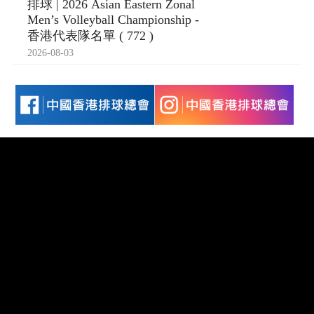
排球 | 2026 Asian Eastern Zonal
Men’s Volleyball Championship -
香港代表隊名單 ( 772 )
2026-08-03