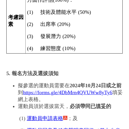
方面作評估(100%)：
(1) 技術及體能水平 (50%)
考慮因
素
(2) 出席率 (20%)
(3) 發展潛力 (20%)
(4) 練習態度 (10%)
5. 報名方法及選拔須知
擬參選的運動員需要在
2024
年
10
月
24
日或之前
到
https://forms.gle/4DbMrn4QVUWw8yTy6
填妥
網上表格。
運動員須於選拔當天，
必須帶同
已填妥
的
(1)
運動員申請表格
；及