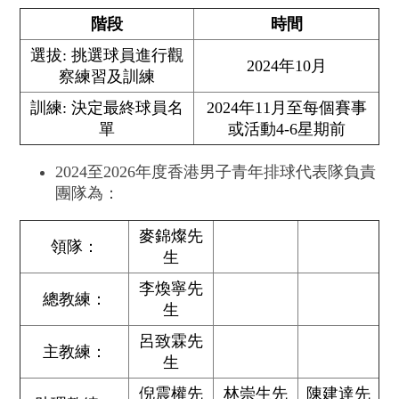
階段
時間
選拔: 挑選球員進行觀
2024年10月
察練習及訓練
訓練: 決定最終球員名
2024年11月至每個賽事
單
或活動4-6星期前
2024至2026年度香港男子青年排球代表隊負責
團隊為：
麥錦燦先
領隊：
生
李煥寧先
總教練：
生
呂致霖先
主教練：
生
倪震權先
林崇生先
陳建達先