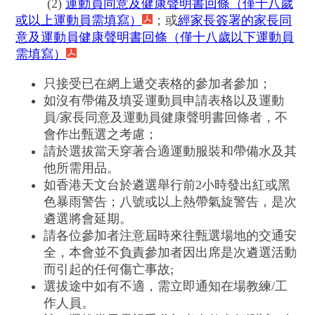
(2)
運動員同意及健康聲明書回條（僅十八歲
或以上運動員需填寫）
；或
經家長簽署的家長同
意及運動員健康聲明書回條（僅十八歲以下運動員
需填寫）
只接受已在網上遞交表格的參加者參加；
如沒有帶備及填妥運動員申請表格以及運動
員/家長同意及運動員健康聲明書回條者，不
會作出甄選之考慮；
請於選拔當天穿著合適運動服裝和帶備水及其
他所需用品。
如香港天文台於遴選舉行前2小時發出紅或黑
色暴雨警告；八號或以上熱帶氣旋警告，是次
遴選將會延期。
請各位參加者注意屆時來往甄選場地的交通安
全，本會並不負責參加者因出席是次遴選活動
而引起的任何傷亡事故;
選拔途中如有不適，需立即通知在場教練/工
作人員。