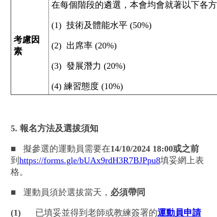
在每個階段的遴選，本會均會就著以下各方面作
(1) 技術及體能水平 (50%)
考慮因
(2) 出席率 (20%)
素
(3) 發展潛力 (20%)
(4) 練習態度 (10%)
5. 報名方法及選拔須知
■
擬參選的運動員需要在
14/10/2024 18:00或之前
到
https://forms.gle/bUAx9rdH3R7BJPpu8
填妥網上表
格。
■
運動員須於選拔當天，
必須帶同
(1)
已填妥並得到老師或教練簽署的
運動員申請