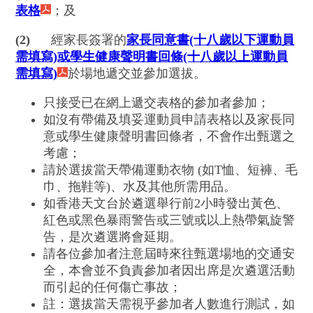
表格
；及
(2)
經家長簽署的
家長同意書(十八歲以下運動員
需填寫)或學生健康聲明書回條(十八歲以上運動員
需填寫)
於場地遞交並
參加
選拔。
只接受已在網上遞交表格的參加者參加；
如沒有帶備及填妥運動員申請表格以及家長同
意或學生健康聲明書回條者，不會作出甄選之
考慮
；
請於選拔當天帶備運動衣物 (如T恤、短褲、毛
巾、拖鞋等)、水及其他所需用品。
如香港天文台於遴選舉行前2小時發出黃色、
紅色或黑色暴雨警告或三號或以上熱帶氣旋警
告，是次遴選將會延期。
請各位參加者注意屆時來往甄選場地的交通安
全，本會並不負責參加者因出席是次遴選活動
而引起的任何傷亡事故；
註：選拔當天需視乎參加者人數進行測試，如