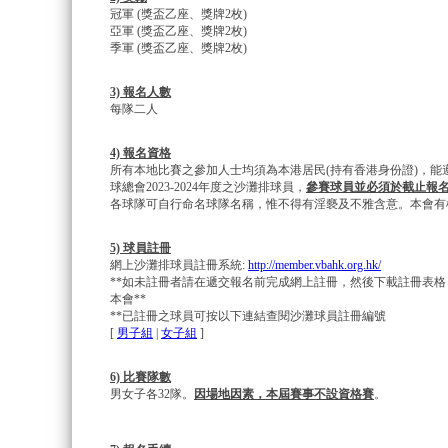
冠軍 (獎盃乙座、獎牌2枚)
亞軍 (獎盃乙座、獎牌2枚)
季軍 (獎盃乙座、獎牌2枚)
3) 報名人數
每隊二人
4) 報名資格
所有本地比賽之參加人士均須為本港居民(持有香港身份證)，能
球總會2023-2024年度之沙灘排球員，
參賽球員並必須於截止報
各球隊可自行命名球隊名稱，惟不得有淫褻及不雅含意。本會有
5) 球員註冊
網上沙灘排球員註冊系統:
http://member.vbahk.org.hk/
**如未註冊者請在遞交報名前完成網上註冊，然後下載註冊表
本會**
**已註冊之球員可按以下連結查閱沙灘球員註冊編號
[
男子組
|
女子組
]
6) 比賽隊數
男女子各32隊。
因場地因素，本屆賽事不設資格賽
。