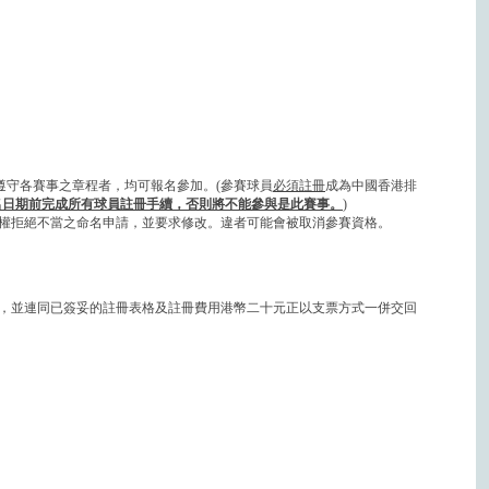
遵守各賽事之章程者，均可報名參加。(參賽球員
必須註冊
成為中國香港排
名日期前完成所有球員註冊手續，否則將不能參與是此賽事。
)
權拒絕不當之命名申請，並要求修改。違者可能會被取消參賽資格。
格，並連同已簽妥的註冊表格及註冊費用港幣二十元正以支票方式一併交回