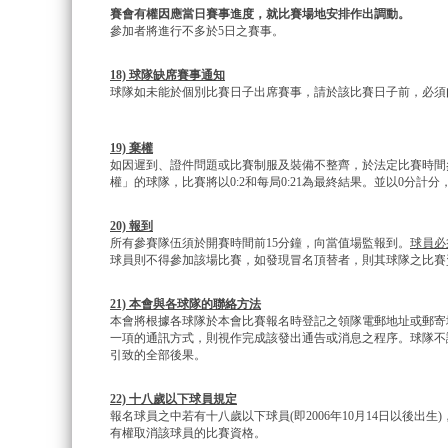
賽會有權因應當日賽事進度，就比賽場地安排作出調動。
參加者將進行不多於5日之賽事。
18) 球隊缺
席
賽事通知
球隊如未能於個別比賽日子出席賽事，請於該比賽日子前，必須
19) 棄權
如因遲到、證件問題或比賽制服及裝備不整齊，於法定比賽時間
權」的球隊，比賽將以0:2和每局0:21為最終結果。並以0分計
20) 報到
所有參賽隊伍須於開賽時間前15分鐘，向當值場監報到。
球員必
球員則不得參加該場比賽，如發現冒名頂替者，則其球隊之比賽
21) 本會與各球隊的聯絡方法
本會將根據各球隊於本會比賽報名時登記之領隊電郵地址或郵寄
一項的通訊方式，則視作完成該發出通告或消息之程序。球隊不
引致的全部後果。
22) 十八歲以下球員規定
報名球員之中若有十八歲以下球員(即2006年10月14日以後出生
有權取消該球員的比賽資格。