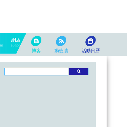
隊
網店
am
eShop
博客
動態牆
活動日曆