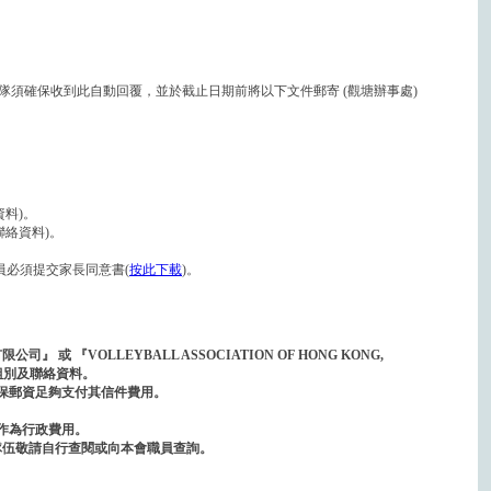
須確保收到此自動回覆，並於截止日期前將以下文件郵寄 (觀塘辦事處)
資料)。
聯絡資料)。
球員必須提交家長同意書(
按此下載
)。
 『VOLLEYBALL ASSOCIATION OF HONG KONG,
，組別及聯絡資料。
，確保郵資足夠支付其信件費用。
作為行政費用。
隊伍敬請自行查閱或向本會職員查詢。