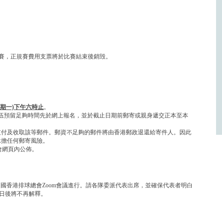
正規賽，正規賽費用支票將於比賽結束後銷毁。
 (星期一)下午六時止
。
請參賽隊伍預留足夠時間先於網上報名，並於截止日期前郵寄或親身遞交正本至本
支付及收取該等郵件。郵資不足夠的郵件將由香港郵政退還給寄件人。因此
承擔任何郵寄風險。
會網頁內公佈。
國香港排球總會Zoom會議進行。請各隊委派代表出席，並確保代表者明白
日後將不再解釋。