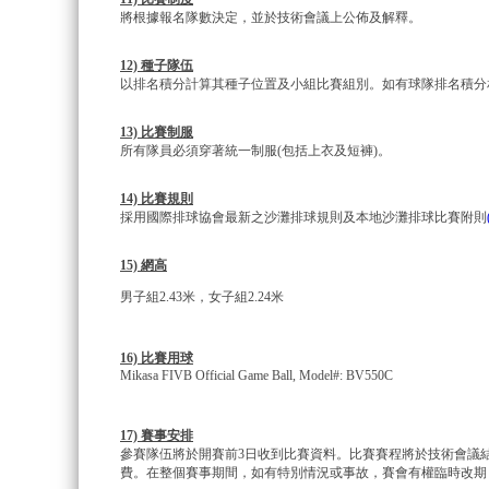
將根據報名隊數決定，並於技術會議上公佈及解釋。
12) 種子隊伍
以排名積分計算其種子位置及小組比賽組別。如有球隊排名積分
13) 比賽制服
所有隊員必須穿著統一制服(包括上衣及短褲)。
14) 比賽規則
採用國際排球協會最新之沙灘排球規則及本地沙灘排球比賽附則
15) 網高
男子組2.43米，女子組2.24米
16) 比賽用球
Mikasa FIVB Official Game Ball, Model#: BV550C
17) 賽事
安排
參賽隊伍將於開賽前3日收到比賽資料。比賽賽程將於技術會議
費。在整個賽事期間，如有特別情況或事故，賽會有權臨時改期