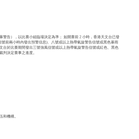
警告），以比賽小組臨場決定為準； 如開賽前 2 小時，香港天文台已發
信號前兩小時內發出預警信息)、八號或以上熱帶氣旋警告信號或黑色暴雨
文台於比賽期間發出三號強風信號或以上熱帶氣旋警告信號或紅色、黑色
裁判決定賽事之進度。
伍和機構。