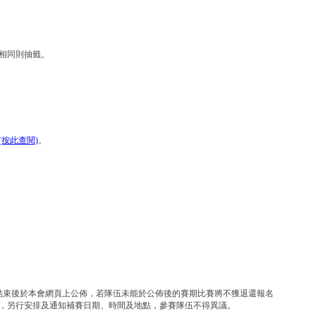
相同則抽籤。
(按此查閱)
。
結束後於本會網頁上公佈，若隊伍未能於公佈後的賽期比賽將不獲退還報名
，另行安排及通知補賽日期、時間及地點，參賽隊伍不得異議。