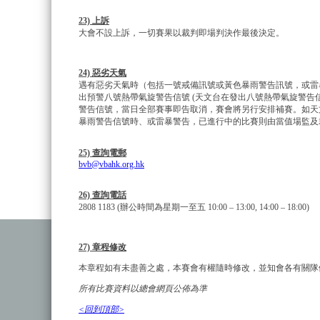
23) 上訴
大會不設上訴，一切賽果以裁判即場判決作最後決定。
24) 惡劣天氣
遇有惡劣天氣時（包括一號戒備訊號或黃色暴雨警告訊號，或雷暴
出預警八號熱帶氣旋警告信號 (天文台在發出八號熱帶氣旋警告
警告信號，當日全部賽事即告取消，賽會將另行安排補賽。如天
暴雨警告信號時、或雷暴警告，已進行中的比賽則由當值場監及
25) 查詢電郵
bvb@vbahk.org.hk
26) 查詢電話
2808 1183 (辦公時間為星期一至五 10:00 – 13:00, 14:00 – 18:00)
27) 章程修改
本章程如有未盡善之處，本賽會有權隨時修改，並知會各有關隊
所有比賽資料以總會網頁公佈為準
<回到頂部>