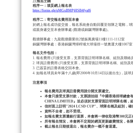
7) 報名手續
程序一：填妥網上報名表
https://forms.gle/qMGxBMPjHSB4fyaf6
程序二：寄交報名費用至本會
於網上報名成功提交後，報名系統會自動回覆至領隊之電郵，球隊
或親身遞交至本會辦事處 (觀塘或銅鑼灣辦事處)。
觀塘辦事處：九龍觀塘榮業街2號振萬廣場11樓1111-1112室
銅鑼灣辦事處：香港銅鑼灣掃桿埔大球場徑一號奧運大樓1007室
報名文件包括：
1. 報名費用 (只接受支票，支票背面註明球隊名稱、組別及聯絡
2. 球員註冊費用 (只接受支票，支票背面註明球隊名稱、組別及
3. 已簽妥的註冊表格交回本會。
4. 如報名球員未年滿十八歲(即2006年10月14日以後出生)，該
注意事項
報名費用及球員註冊費用請分開支票遞交。
本會只接受支票付款，支票請抬頭『中國香港排球總會有限公司』 或
CHINA LIMITED』並必須於支票背面註明球隊名稱
信封面上註明"2024 LCSD CUP"、球隊名稱及組別
資料不全者，恕不受理。
如報名費支票遭銀行退票，本會將一律收取港幣300元正
所有報名情況，本會將不定期於網頁更新繳費情況，各
截止報名日期後退出，報名費亦一概不會退還。