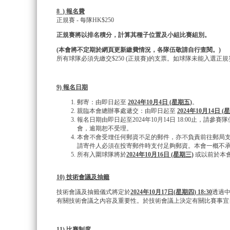
8_) 報名費
正規賽 - 每隊HK$250
正規賽將以排名積分，計算其種子位置及小組比賽組別。
(
本會將不定期於網頁更新繳費情況，各隊伍敬請自行查閱。
)
所有球隊必須先繳交$250 (正規賽)的支票。如球隊未能入選
9) 報名日期
郵寄：由即日起至
2024年10月4日 (星期五)
。
親臨本會總辦事處遞交：由即日起至
2024年10月14日
報名日期由即日起至2024年10月14日 18:00止，
會，逾期恕不受理。
本會不會受理任何郵資不足的郵件，亦不負責前往郵局
請寄件人必須在投寄郵件時支付足夠郵資。本會一概不
所有入圍球隊將於
2024
年10月16日 (星期三)
或以前於本
10) 技術會議及抽籤
技術會議及抽籤儀式將定於
2024
年10月17日(星期四) 18:30
透過中
有關技術會議之內容及重要性。於技術會議上決定有關比賽事宜
11) 比賽制度