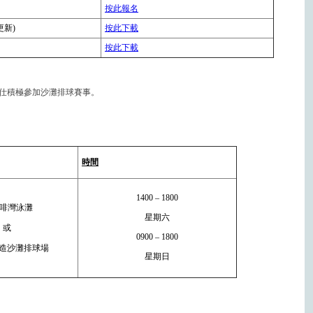
按此報名
更新)
按此下載
按此下載
仕積極參加沙灘排球賽事。
時間
1400 – 1800
啡灣泳灘
星期六
或
0900 – 1800
造沙灘排球場
星期日