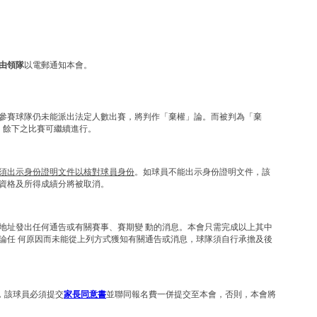
由領隊
以電郵通知本會。
參賽球隊仍未能派出法定人數出賽，將判作「棄權」論。而被判為「棄
分，餘下之比賽可繼續進行。
須出示身份證明文件以核對球員身份
。如球員不能出示身份證明文件，該
資格及所得成績分將被取消。
地址發出任何通告或有關賽事、賽期變 動的消息。本會只需完成以上其中
論任 何原因而未能從上列方式獲知有關通告或消息，球隊須自行承擔及後
)，該球員必須提交
家長同意書
並聯同報名費一併提交至本會，否則，本會將