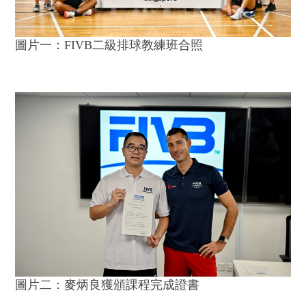
圖片一：FIVB二級排球教練班合照
圖片二：麥炳良獲頒課程完成證書