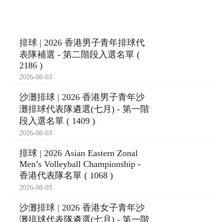
排球 | 2026 香港男子青年排球代
表隊補選 - 第二階段入選名單 (
2186 )
2026-08-03
沙灘排球 | 2026 香港男子青年沙
灘排球代表隊遴選(七月) - 第一階
段入選名單 ( 1409 )
2026-08-03
排球 | 2026 Asian Eastern Zonal
Men’s Volleyball Championship -
香港代表隊名單 ( 1068 )
2026-08-03
沙灘排球 | 2026 香港女子青年沙
灘排球代表隊遴選(七月) - 第一階