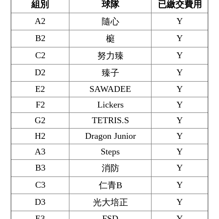
組別
球隊
已繳交費用
A2
Y
隨心
B2
Y
榳
C2
Y
努力臻
D2
Y
臻子
E2
SAWADEE
Y
F2
Lickers
Y
G2
TETRIS.S
Y
H2
Dragon Junior
Y
A3
Steps
Y
B3
Y
消防
C3
Y
仁青B
D3
Y
光大培正
E3
FSD
Y