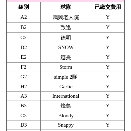
組別
球隊
已繳交費用
A2
Y
鴻興老人院
B2
Y
致逸
C2
Y
德明
D2
SNOW
Y
E2
Y
筵熹
F2
Storm
Y
G2
Y
simple 2隊
H2
Garlic
Y
A3
International
Y
B3
Y
烽鳥
C3
Bloody
Y
D3
Snappy
Y