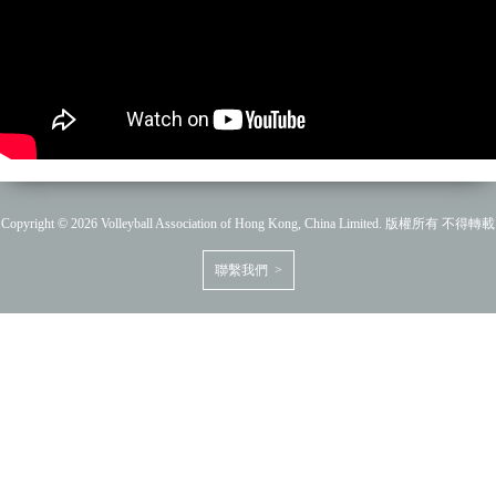
Copyright © 2026 Volleyball Association of Hong Kong, China Limited. 版權所有 不得轉載
聯繫我們 >