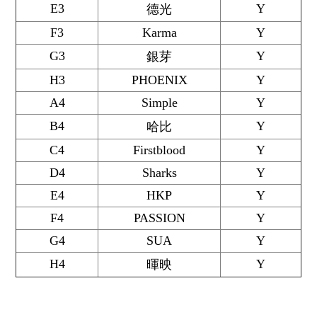
E3
Y
德光
F3
Karma
Y
G3
Y
銀芽
H3
PHOENIX
Y
A4
Simple
Y
B4
Y
哈比
C4
Firstblood
Y
D4
Sharks
Y
E4
HKP
Y
F4
PASSION
Y
G4
SUA
Y
H4
Y
暉映