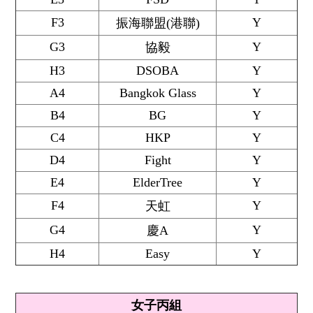
F3
Y
振海聯盟(港聯)
G3
Y
協毅
H3
DSOBA
Y
A4
Bangkok Glass
Y
B4
BG
Y
C4
HKP
Y
D4
Fight
Y
E4
ElderTree
Y
F4
Y
天虹
G4
Y
慶A
H4
Easy
Y
女子丙組