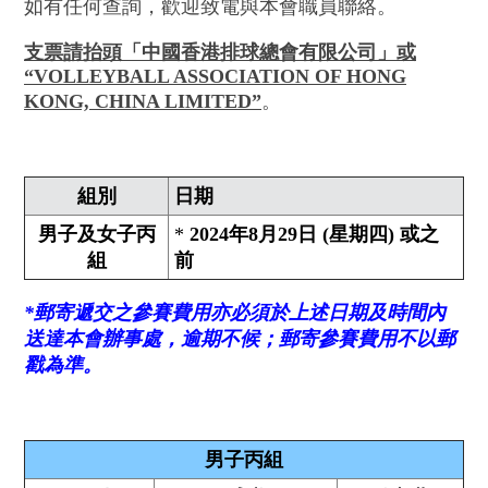
如有任何查詢，歡迎致電與本會職員聯絡。
支票請抬頭「中國香港排球總會有限公司」或
“VOLLEYBALL ASSOCIATION OF HONG
KONG, CHINA LIMITED”
。
組別
日期
男子及女子丙
*
2024年8月29日 (星期四) 或之
組
前
*郵寄遞交之參賽費用亦必須於上述日期及時間內
送達本會辦事處，逾期不候；郵寄參賽費用不以郵
戳為準。
男子丙組