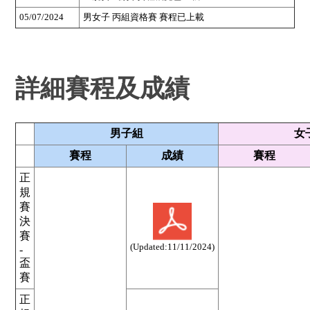
05/07/2024
男女子 丙組資格賽 賽程已上載
詳細賽程及成績
男子組
女
賽程
成績
賽程
正
規
賽
決
賽
(Updated:11
/11/2024)
-
盃
賽
正