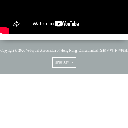
Copyright © 2026 Volleyball Association of Hong Kong, China Limited. 版權所有 不得轉載
聯繫我們 >