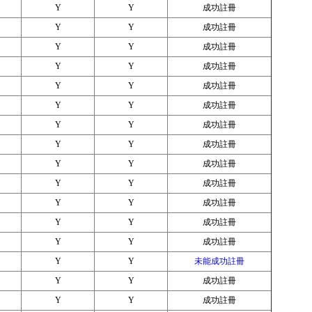
Y
Y
成功註冊
Y
Y
成功註冊
Y
Y
成功註冊
Y
Y
成功註冊
Y
Y
成功註冊
Y
Y
成功註冊
Y
Y
成功註冊
Y
Y
成功註冊
Y
Y
成功註冊
Y
Y
成功註冊
Y
Y
成功註冊
Y
Y
成功註冊
Y
Y
成功註冊
Y
Y
未能成功註冊
Y
Y
成功註冊
Y
Y
成功註冊