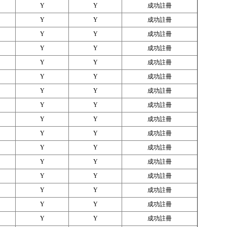
Y
Y
成功註冊
Y
Y
成功註冊
Y
Y
成功註冊
Y
Y
成功註冊
Y
Y
成功註冊
Y
Y
成功註冊
Y
Y
成功註冊
Y
Y
成功註冊
Y
Y
成功註冊
Y
Y
成功註冊
Y
Y
成功註冊
Y
Y
成功註冊
Y
Y
成功註冊
Y
Y
成功註冊
Y
Y
成功註冊
Y
Y
成功註冊