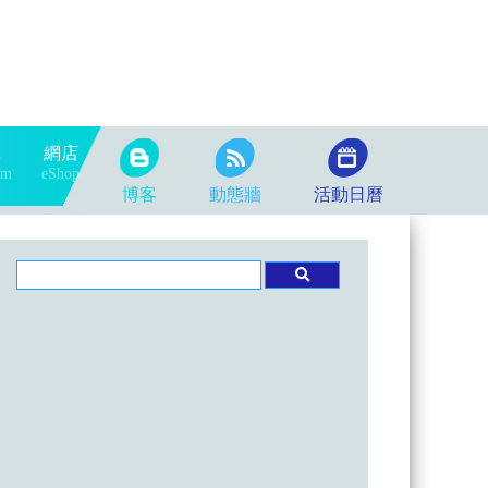
隊
網店
am
eShop
博客
動態牆
活動日曆