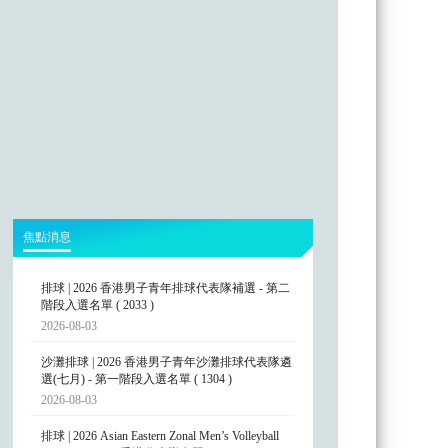
焦點消息
排球 | 2026 香港男子青年排球代表隊補選 - 第二
階段入選名單 ( 2033 )
2026-08-03
沙灘排球 | 2026 香港男子青年沙灘排球代表隊遴
選(七月) - 第一階段入選名單 ( 1304 )
2026-08-03
排球 | 2026 Asian Eastern Zonal Men’s Volleyball