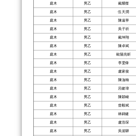
庭木
男乙
戴耀傑
庭木
男乙
伍天潤
庭木
男乙
陳遠寧
庭木
男乙
吳子祈
庭木
男乙
戴坤翔
庭木
男乙
陳卓斌
庭木
男乙
歐陽兆昕
庭木
男乙
李雯偉
庭木
男乙
盧家俊
庭木
男乙
陳泇翰
庭木
男乙
呂健瑋
庭木
男乙
陳穎峻
庭木
男乙
曾毅斌
庭木
男乙
林錦健
庭木
男乙
盧浩琛
庭木
男乙
吳浚驊