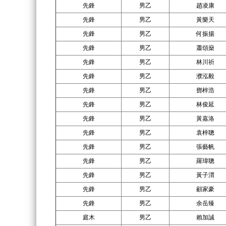
先鋒
男乙
趙凌康
先鋒
男乙
黃樂天
先鋒
男乙
何振揚
先鋒
男乙
蕭頌燊
先鋒
男乙
林川祈
先鋒
男乙
濮泓毅
先鋒
男乙
鄧梓浩
先鋒
男乙
林俊延
先鋒
男乙
黃嘉洛
先鋒
男乙
袁梓聰
先鋒
男乙
張藝帆
先鋒
男乙
羅瑋聰
先鋒
男乙
黃子渭
先鋒
男乙
顧家豪
先鋒
男乙
余岳臻
庭木
男乙
賴加誠