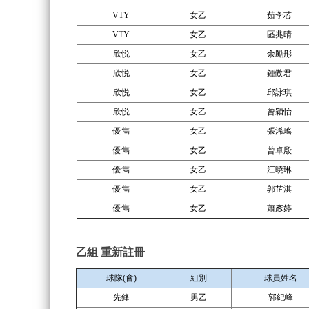
VTY
女乙
茹斈芯
VTY
女乙
區兆晴
欣悦
女乙
余勵彤
欣悦
女乙
鍾傲君
欣悦
女乙
邱詠琪
欣悦
女乙
曾穎怡
優雋
女乙
張浠瑤
優雋
女乙
曾卓殷
優雋
女乙
江曉琳
優雋
女乙
郭芷淇
優雋
女乙
蕭彥婷
乙組 重新註冊
球隊(會)
組別
球員姓名
先鋒
男乙
郭紀峰