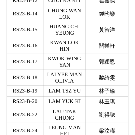
RS23-B-12
CHUI KA KIT
崔嘉傑
CHUNG WAN
RS23-B-14
鍾昀樂
LOK
HUANG CHI
RS23-B-15
黃智洋
YEUNG
KWAN LOK
RS23-B-16
關樂軒
HIN
KWOK WING
RS23-B-17
郭穎恩
YAN
LAI YEE MAN
RS23-B-18
黎綺雯
OLIVIA
RS23-B-19
LAM TSZ YU
林子瑜
RS23-B-20
LAM YUK KI
林玉琪
LAU TAK
RS23-B-22
劉得聰
CHUNG
LEUNG MAN
RS23-B-24
梁汶稀
HEI