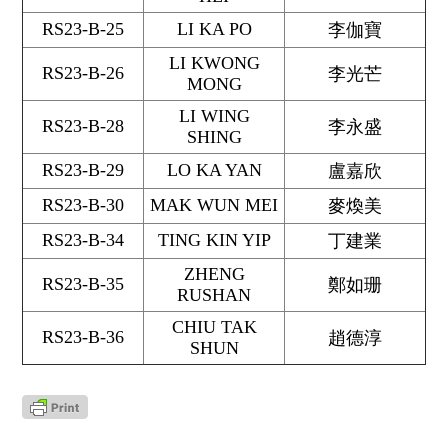
RS23-B-25
LI KA PO
李伽寶
LI KWONG
RS23-B-26
李光芒
MONG
LI WING
RS23-B-28
李永盛
SHING
RS23-B-29
LO KA YAN
盧嘉欣
RS23-B-30
MAK WUN MEI
麥煥美
RS23-B-34
TING KIN YIP
丁建業
ZHENG
RS23-B-35
鄭如珊
RUSHAN
CHIU TAK
RS23-B-36
趙德淳
SHUN