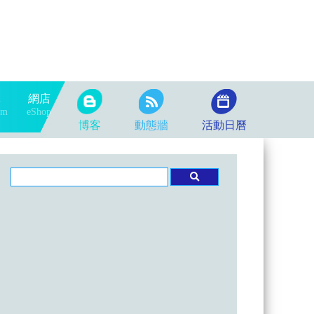
隊
網店
am
eShop
博客
動態牆
活動日曆