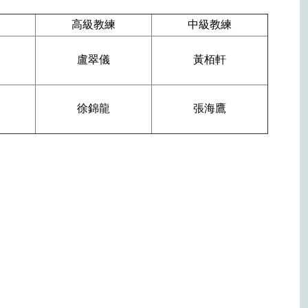
高級教練
中級教練
盧翠儀
黃栢軒
徐錦龍
張海鷹