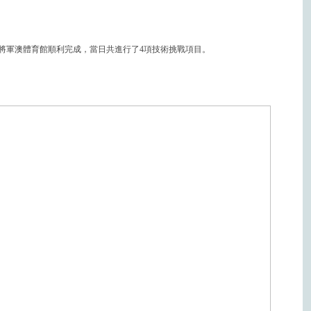
月17日假將軍澳體育館順利完成，當日共進行了4項技術挑戰項目。