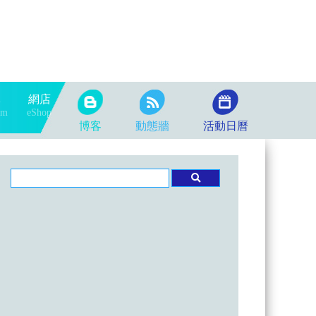
隊
網店
am
eShop
博客
動態牆
活動日曆