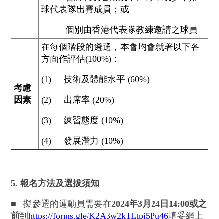
球代表隊出賽成員；或
個別由香港代表隊教練邀請之球員
在每個階段的遴選，本會均會就著以下各
方面作評估(100%)：
(1) 技術及體能水平 (60%)
考慮
因素
(2) 出席率 (20%)
(3) 練習態度 (10%)
(4) 發展潛力 (10%)
5. 報名方法及選拔須知
■
擬參選的運動員需要在
2024年3月24日14:00或之
前
到
https://forms.gle/K2A3w2kTLtpj5Pu46
填妥網上