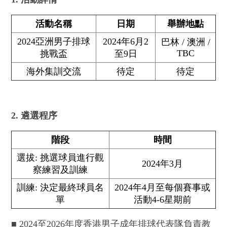
活動名稱
日期
舉辦地點
2024亞洲男子排球
2024年6月2
巴林 / 澳洲 /
TBC
挑戰盃
至9日
海外集訓交流
待定
待定
2. 遴選程序
階段
時間
選拔: 挑選球員進行觀
2024年3月
察練習及訓練
訓練: 決定最終球員名
2024年4月至每個賽事或
單
活動4-6星期前
■
2024至2026年度香港男子成年排球代表隊負責教