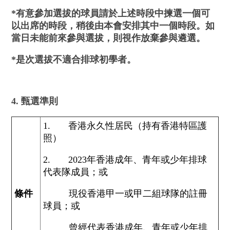
*
有意參加選拔的球員請於上述時段中揀選
一
個可
以出席的時段
，
稍後由本會安排其中一個時段。
如
當日未能前來參與選拔，則視作放棄參
與
遴選。
*
是次選拔不適合排球初學者。
4. 甄選準則
1. 香港永久性居民（持有香港特區護
照）
2. 2023年香港成年、青年或少年排球
代表隊成員；或
條件
現役香港甲一或甲二組球隊的註冊
球員；或
曾經代表香港成年、青年或少年排