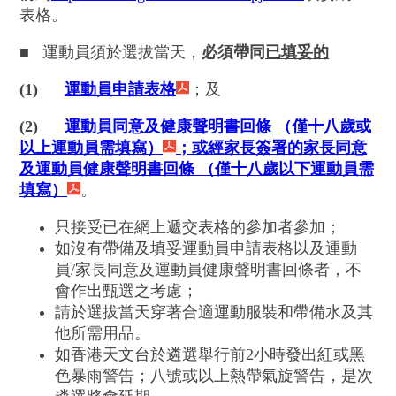
表格。
■
運動員須於選拔當天，
必須帶同
已填妥的
(1)
運動員申請表格
；及
(2)
運動員同意及健康聲明書回條 （僅十八歲或
以上運動員需填寫）
；或經家長簽署的家長同意
及運動員健康聲明書回條 （僅十八歲以下運動員需
填寫）
。
只接受已在網上遞交表格的參加者參加；
如沒有帶備及填妥運動員申請表格以及運動
員/家長同意及運動員健康聲明書回條者，不
會作出甄選之考慮；
請於選拔當天穿著合適運動服裝和帶備水及其
他所需用品。
如香港天文台於遴選舉行前2小時發出紅或黑
色暴雨警告；八號或以上熱帶氣旋警告，是次