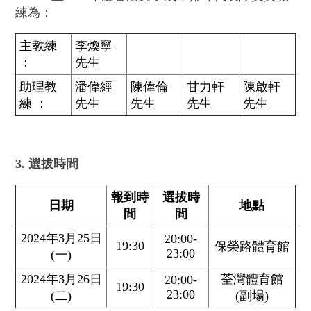
練為：
主教練
李煥寧
：
先生
助理教
潘偉經
陳偉倫
甘力軒
陳啟軒
練 ：
先生
先生
先生
先生
3. 選拔時間
報到時
選拔時
日期
地點
間
間
2024年3月25日
20:00-
19:30
保榮路體育館
23:00
(一)
2024年3月26日
荃灣體育館
20:00-
19:30
23:00
(二)
(副場)