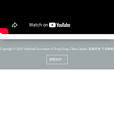
Copyright © 2026 Volleyball Association of Hong Kong, China Limited. 版權所有 不得轉載
聯繫我們 >