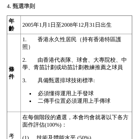
4. 甄選準則
年
2005年1月1日至2008年12月31日出生
齡
1. 香港永久性居民（持有香港特區護
照）
2. 由香港代表隊、球會、大專院校、中
學、青苗計劃或幼苗計劃教練推薦之球員
條
件
3. 具備甄選排球技術標準:
必須懂得運用上手發球
二傳手位置必須運用上手傳球
在每個階段的遴選，本會均會就著以下各方
面作評估(100%)：
考
(1) 技術及體能水平 (50%)