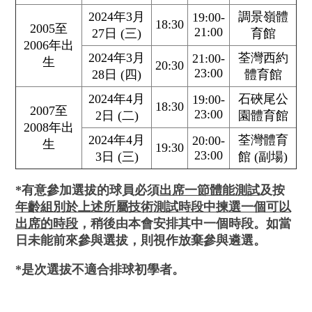
2024年3月
調景嶺體
19:00-
18:30
2005至
21:00
27日 (三)
育館
2006年出
2024年3月
荃灣西約
21:00-
生
20:30
23:00
28日 (四)
體育館
2024年4月
石硤尾公
19:00-
18:30
2007至
23:00
2日 (二)
園體育館
2008年出
2024年4月
荃灣體育
20:00-
生
19:30
23:00
3日 (三)
館 (副場)
*
有意參加選拔的球員必須
出席一節體能測試
及按
年齡組別
於上述所屬技術測試時段中揀選
一
個
可以
出席的時段
，
稍後由本會安排其中一個時段。
如當
日未能前來參與選拔，則視作放棄參
與
遴選。
*
是次選拔不適合排球初學者。