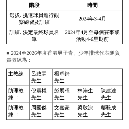
階段
時間
選拔: 挑選球員進行觀
2024年3-4月
察練習及訓練
訓練: 決定最終球員名
2024年4月至每個賽事或
單
活動4-6星期前
■
2024至2026年度香港男子青、少年排球代表隊負
責教練為：
主教練
呂致霖
楊卓錡
：
先生
先生
助理教
倪震權
彭展程
林崇生
陳建達
練 ：
先生
先生
先生
先生
助理教
周國傑
文嘉豪
梁敬淙
鄺毅成
練 ：
先生
先生
先生
先生