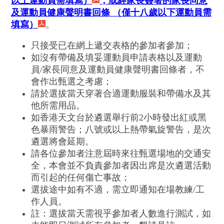
以上運動員需填寫）
；或經家長簽署的家長同意
及運動員健康聲明書回條 （僅十八歲以下運動員需
填寫）
。
只接受已在網上遞交表格的參加者參加；
如沒有帶備及填妥運動員申請表格以及運動
員/家長同意及運動員健康聲明書回條者，不
會作出甄選之考慮；
請於選拔當天穿著合適運動服裝和帶備水及其
他所需用品。
如香港天文台於遴選舉行前2小時發出紅或黑
色暴雨警告；八號或以上熱帶氣旋警告，是次
遴選將會延期。
請各位參加者注意屆時來往甄選場地的交通安
全，本會並不負責參加者因出席是次遴選活動
而引起的任何傷亡事故；
選拔途中如有不適，需立即通知在場教練/工
作人員。
註：選拔當天需視乎參加者人數進行測試，如