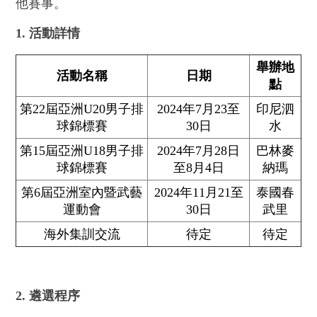
他賽事。
1. 活動詳情
舉辦地
活動名稱
日期
點
第22屆亞洲U20男子排
2024年7月23至
印尼泗
球錦標賽
30日
水
第15屆亞洲U18男子排
2024年7月28日
巴林麥
球錦標賽
至8月4日
納瑪
第6屆亞洲室內暨武藝
2024年11月21至
泰國春
運動會
30日
武里
海外集訓交流
待定
待定
2. 遴選程序