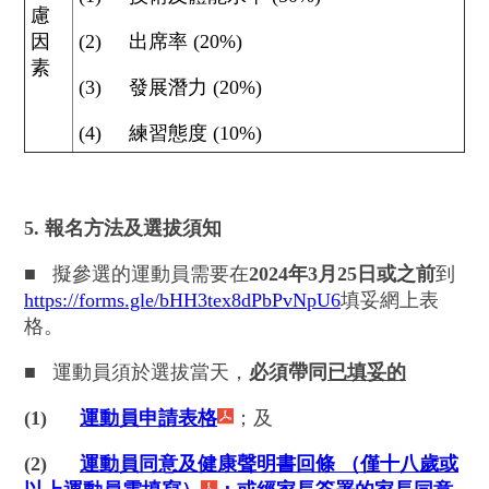
慮
因
(2) 出席率 (20%)
素
(3) 發展潛力 (20%)
(4) 練習態度 (10%)
5. 報名方法及選拔須知
■
擬參選的運動員需要在
2024年3月25日或之前
到
https://forms.gle/bHH3tex8dPbPvNpU6
填妥網上表
格。
■
運動員須於選拔當天，
必須帶同
已填妥的
(1)
運動員申請表格
；及
(2)
運動員同意及健康聲明書回條 （僅十八歲或