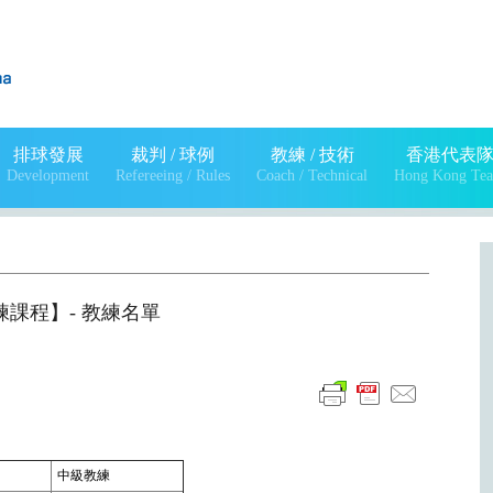
排球發展
裁判 / 球例
教練 / 技術
香港代表
Development
Refereeing / Rules
Coach / Technical
Hong Kong Te
練課程】- 教練名單
中級教練