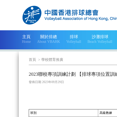
主頁
關於排總
排球
沙灘排球
Home
About VBAHK
Volleyball
Beach Volleyball
首頁
>
學校體育推廣
2023聯校專項訓練計劃 【排球專項位置訓
發佈日期 2023年09月29日
班別
高級教練