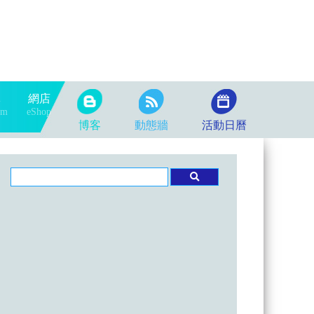
隊
網店
am
eShop
博客
動態牆
活動日曆