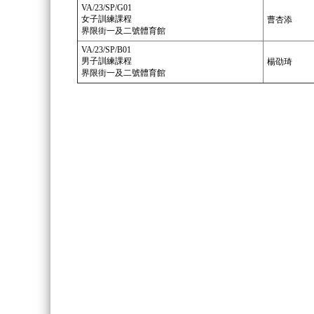
VA/23/SP/G01
女子訓練課程
曹杏添
界限街一及二號體育館
VA/23/SP/B01
男子訓練課程
楊劭琦
界限街一及二號體育館