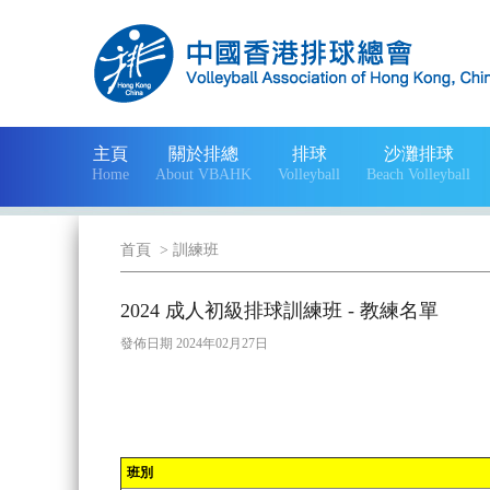
主頁
關於排總
排球
沙灘排球
Home
About VBAHK
Volleyball
Beach Volleyball
首頁
>
訓練班
2024 成人初級排球訓練班 - 教練名單
發佈日期 2024年02月27日
班別