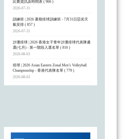
比賽資訊及時間表 ( 966 )
2026-07-31
訓練班 | 2026 暑期排球訓練班 - 7月31日惡劣天
氣安排 ( 857 )
2026-07-31
沙灘排球 | 2026 香港女子青年沙灘排球代表隊遴
選(七月) - 第一階段入選名單 ( 816 )
2026-08-03
排球 | 2026 Asian Eastern Zonal Men’s Volleyball
Championship - 香港代表隊名單 ( 779 )
2026-08-03