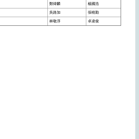
鄭煒麟
楊國浩
吳路加
張曉勤
林敬淳
卓凌俊