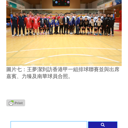
圖片七：王夢潔到訪香港甲一組排球聯賽並與出席
嘉賓、力臻及南華球員合照。