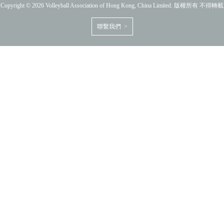
Copyright © 2026 Volleyball Association of Hong Kong, China Limited. 版權所有 不得轉載
聯繫我們 >