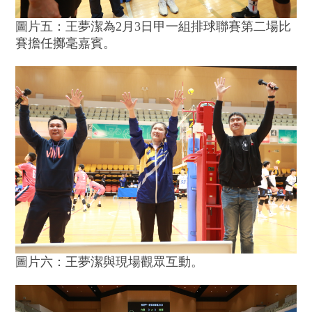
圖片五：王夢潔為2月3日甲一組排球聯賽第二場比
賽擔任擲毫嘉賓。
圖片六：王夢潔與現場觀眾互動。