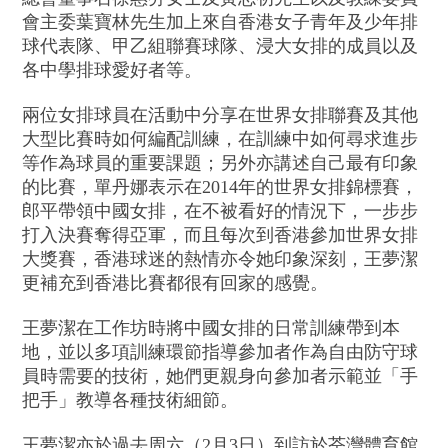
會主委葉寶林先生加上來自香港女子青年及少年排
球代表隊、甲乙組聯賽球隊、浸大女排的成員以及
各中學排球愛好者等。
兩位女排球員在活動中分享在世界女排聯賽及其他
大型比賽時如何編配訓練，在訓練中如何尋求進步
等作為球員的重要課題；另外亦講述自己最有印象
的比賽，單丹娜表示在2014年的世界女排錦標賽，
郎平帶領中國女排，在不被看好的情況下，一步步
打入決賽奪得亞軍，而且每次到香港參加世界女排
大獎賽，香港球迷的熱情亦令她印象深刻，王夢潔
更補充到香港比賽都很有回家的感覺。
王夢潔在工作坊時將中國女排的日常訓練帶到本
地，並以多項訓練環節指導參加者作為自由防守球
員時需要的技術，她們更親身向參加者示範並「手
把手」教導各種技術細節。
王夢潔亦於過去周六（2月3日）到訪於荃灣體育館