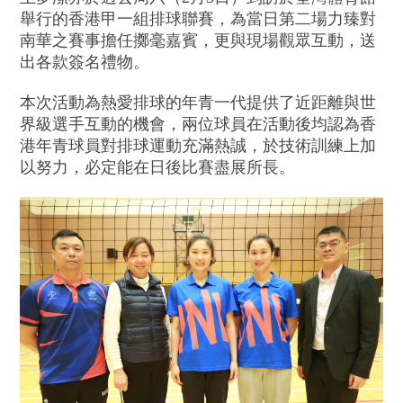
舉行的香港甲一組排球聯賽，為當日第二場力臻對
南華之賽事擔任擲毫嘉賓，更與現場觀眾互動，送
出各款簽名禮物。
本次活動為熱愛排球的年青一代提供了近距離與世
界級選手互動的機會，兩位球員在活動後均認為香
港年青球員對排球運動充滿熱誠，於技術訓練上加
以努力，必定能在日後比賽盡展所長。