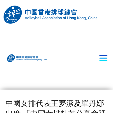
中國女排代表王夢潔及單丹娜