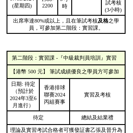
試考核
(星期四)
2200
時
(3小時)
出席率達80%或以上，且在筆試考核
及格
之學
員，可參加第二階段：實習課。
第二階段：實習課 -『中級裁判員培訓』實習
【港幣 500 元】 筆試成績優良之學員方可參加
日期: 待定
香港排球
（預計於
聯賽2024
實習及考核
2024年3至6
丙組賽事
月進行）
待定
總結及結業禮
理論及實習考試合格者可獲發証書乙張及晉升為