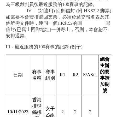
為三級裁判員後最近服務的100賽事的記錄。
IV： (如適用) 回郵信封 (附 HK$2.2 郵票)
如需要本會安排退回支票，必須於遞交報名表及其
他所需文件時，連同一個HK$2.2的回 郵
信封(已寫上回郵地址)一併寄出，否則，本會恕不
安排退票。
III - 最近服務的100賽事的記錄 (例子)
總會
主辦
賽事
賽事
的賽
R1
R2
S/AS/L
日期
名稱
組別
事請
加剔
號
香港
排球
女子
10/11/2023
2
2
2
錦標
乙組