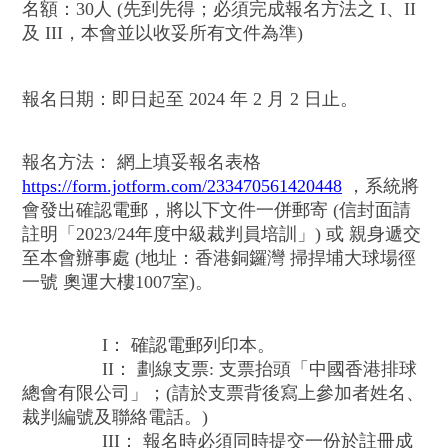
名額：30人 (先到先得；必須完成報名方法之 I、II
及 III，本會並以收妥所有文件為準)
報名日期：即日起至 2024 年 2 月 2 日止。
報名方法： 網上填妥報名表格
https://form.jotform.com/233470561420448
，系統將
會發出確認電郵，將以下文件一併郵寄 (信封面請
註明「2023/24年度中級裁判員培訓」) 或 親身遞交
至本會辦事處 (地址：香港銅鑼灣 掃捍埔大球場徑
一號 奧運大樓1007室)。
I： 確認電郵列印本。
II： 劃線支票: 支票抬頭「中國香港排球
總會有限公司」；(請於支票背後寫上參加者姓名、
裁判編號及聯絡電話。)
III： 報名時必須同時提交一份於註冊成