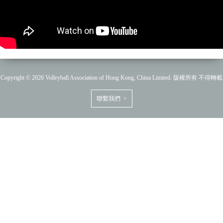
Copyright © 2026 Volleyball Association of Hong Kong, China Limited. 版權所有 不得轉載
聯繫我們 >