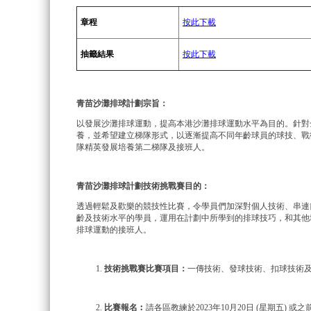
章程
按此下載
抽籤結果
按此下載
青苗沙灘排球計劃宗旨：
以發展沙灘排球運動，提高本港沙灘排球運動水平為目的。針對全
養，並希望建立梯隊形式，以逐漸提高不同年齡球員的球技、戰
隊精英發展培養第二梯隊及接班人。
青苗沙灘排球計劃技術挑戰賽目的：
透過輕鬆及歡樂的競技性比賽，令學員們加深對個人技術、串連
齡及技術水平的學員，運用在計劃中所學到的排球技巧，和其他
排球運動的接班人。
技
術挑戰賽比賽項目：
一傳技術、發球技術、扣球技術
比賽報名︰
請各區教練於2023年10月20日 (星期五) 或之前將報名