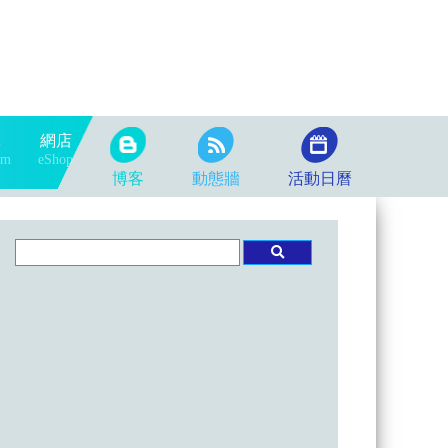
隊
網店
am
eShop
博客
動態牆
活動日曆