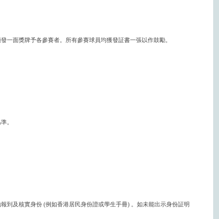
頒發一面獎牌予各參賽者。所有參賽球員均獲發証書一張以作鼓勵。
為準。
到及核實身份 (例如香港居民身份證或學生手冊) 。如未能出示身份証明