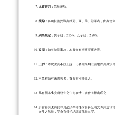
比賽評判︰
活動總監。
獎勵：
各項技術挑戰賽獲冠、亞、季、殿軍者，由賽會
網高規定：
男子組：2.35米 ; 女子組：2.20米
改期：
如有特別事故，本賽會有權將賽事改期。
上訴：
本次比賽不設上訴，比賽結果均以當場評判判決
本章程如有未盡善者，賽會有權修改之。
凡有關本比賽所發生之任何事情，賽會有權處理之。
所有參與比賽的球員必須帶備任何身份証明文件到達場地報
文件之球員，賽會有權拒絕讓該球員出賽。