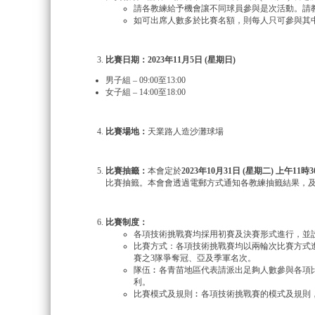
請各教練給予機會讓不同球員參與是次活動。請
如可出席人數多於比賽名額，則每人只可參與其
比賽日期：
2023
年
11
月
5
日
(
星期日
)
男子組 – 09:00至13:00
女子組 – 14:00至18:00
比賽場地：
天業路人造沙灘球場
比賽抽籤：
本會定於
2023年10月31日 (星期二) 上午11時
比賽抽籤。本會會透過電郵方式通知各教練抽籤結果，
比賽制度：
各項技術挑戰賽均採用初賽及決賽形式進行，並
比賽方式：各項技術挑戰賽均以兩輪次比賽方式進
賽之3隊爭奪冠、亞及季軍名次。
隊伍︰各青苗地區代表請派出足夠人數參與各項
利。
比賽模式及規則︰各項技術挑戰賽的模式及規則