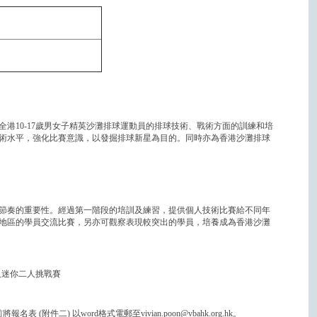
港10-17歲男女子精英沙灘排球運動員的排球技術、戰術方面的訓練和培
術水平，強化比賽意識，以發掘排球新星為目的。同時亦為香港沙灘排球
節奏的重要性。經過第一階段的培訓及練習，提供個人技術比賽給不同年
地區的學員交流比賽，另亦可觀察表現較突出的學員，培養成為香港沙灘
及迷你二人挑戰賽
表 (附件二) 以word格式電郵至vivian.poon@vbahk.org.hk。