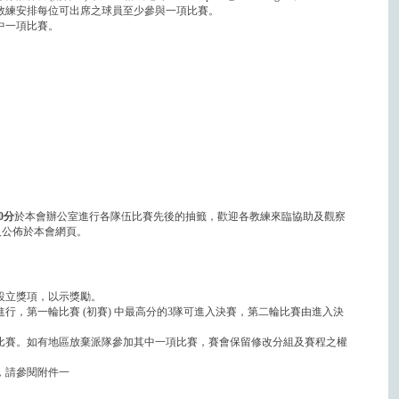
教練安排每位可出席之球員至少參與一項比賽。
中一項比賽。
30分
於本會辦公室進行各隊伍比賽先後的抽籤，歡迎各教練來臨協助及觀察
及公佈於本會網頁。
設立獎項，以示獎勵。
行，第一輪比賽 (初賽) 中最高分的3隊可進入決賽，第二輪比賽由進入決
比賽。如有地區放棄派隊參加其中一項比賽，賽會保留修改分組及賽程之權
，請參閱附件一