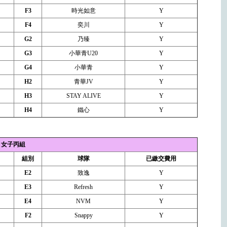
F3
時光如意
Y
F4
奕川
Y
G2
乃臻
Y
G3
小華青U20
Y
G4
小華青
Y
H2
青華JV
Y
H3
STAY ALIVE
Y
H4
鐵心
Y
女子丙組
組別
球隊
已繳交費用
E2
致逸
Y
E3
Refresh
Y
E4
NVM
Y
F2
Snappy
Y