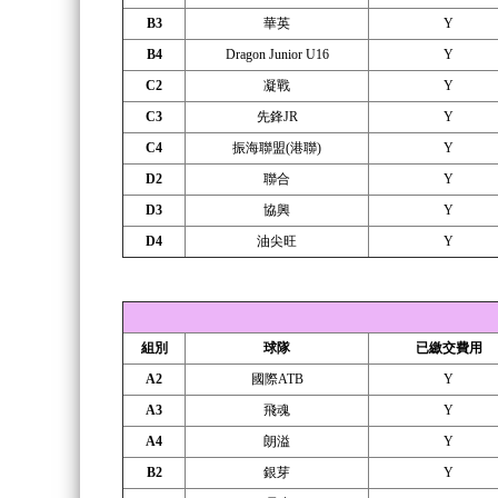
B3
華英
Y
B4
Dragon Junior U16
Y
C2
凝戰
Y
C3
先鋒JR
Y
C4
振海聯盟(港聯)
Y
D2
聯合
Y
D3
協興
Y
D4
油尖旺
Y
組別
球隊
已繳交費用
A2
國際ATB
Y
A3
飛魂
Y
A4
朗溢
Y
B2
銀芽
Y