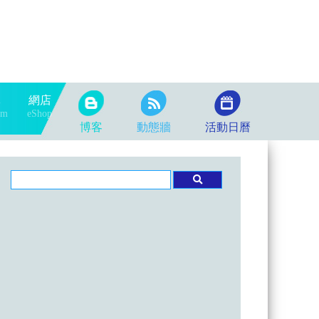
隊
網店
am
eShop
博客
動態牆
活動日曆