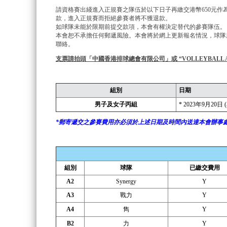
請資格賽出綫進入正規賽之隊伍於以下日子再繳交港幣650元
款，進入正規賽而拒絕參賽者將不獲退款。
如球隊未能於限期前提交款項，本會有權決定替代的參賽隊伍。
本會恕不承擔任何郵遞風險。本會將於網上更新報名情況，球隊
聯絡。
支票請抬頭「中國香港排球總會有限公司」或 “VOLLEYBALL ASSOCI
組別
日期
男子及女子丙組
* 2023年9月20日
*郵寄遞交之參賽費用亦必須於上述日期及時間內送達本會辦事
組別
球隊
已繳交費用
A2
Synergy
Y
A3
戰力
Y
A4
雋
Y
B2
力
Y