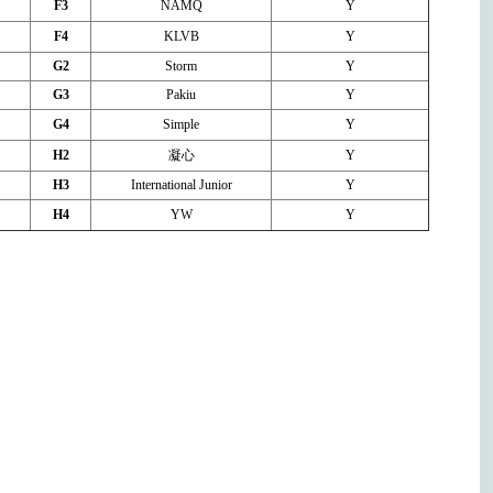
F3
NAMQ
Y
F4
KLVB
Y
G2
Storm
Y
G3
Pakiu
Y
G4
Simple
Y
H2
凝心
Y
H3
International Junior
Y
H4
YW
Y