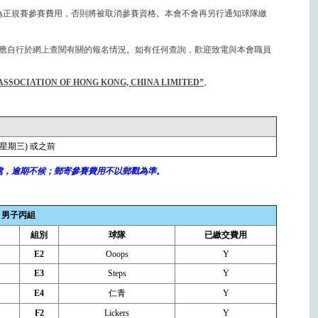
作為正規賽參賽費用，否則將被取消參賽資格。本會不會再另行通知球隊繳
應自行於網上查閱有關的報名情況。如有任何查詢，歡迎致電與本會職員
ATION OF HONG KONG, CHINA LIMITED”
。
 (星期三) 或之前
處，逾期不候；郵寄參賽費用不以郵戳為準。
男子丙組
組別
球隊
已繳交費用
E2
Ooops
Y
E3
Steps
Y
E4
仁青
Y
F2
Lickers
Y