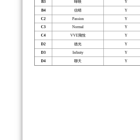
B3
暉映
Y
B4
信晴
Y
C2
Passion
Y
C3
Normal
Y
C4
VVE飛悅
Y
D2
德光
Y
D3
Infinity
Y
D4
聯天
Y