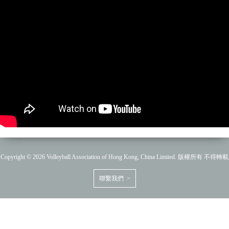
Copyright © 2026 Volleyball Association of Hong Kong, China Limited. 版權所有 不得轉載
聯繫我們 >