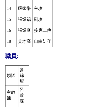
14
嚴家樂
主攻
15
張燿錩
副攻
16
張燿庭
接應二傳
18
黃才高
自由防守
職員:
麥
領隊
錦
燦
呂
主教
致
練
霖