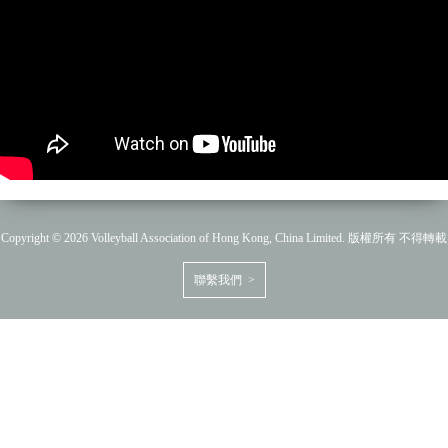
Copyright © 2026 Volleyball Association of Hong Kong, China Limited. 版權所有 不得轉載
聯繫我們 >