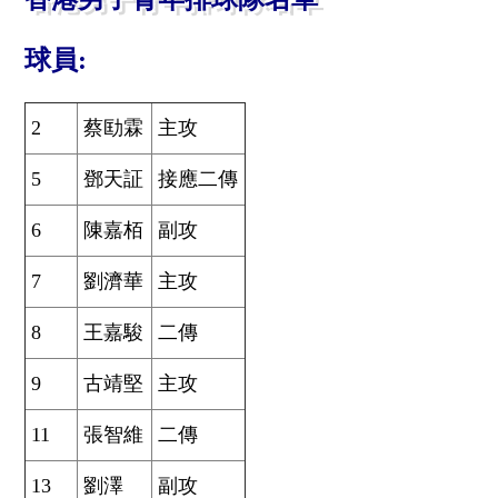
球員:
2
蔡劻霖
主攻
5
鄧天証
接應二傳
6
陳嘉栢
副攻
7
劉濟華
主攻
8
王嘉駿
二傳
9
古靖堅
主攻
11
張智維
二傳
13
劉澤
副攻