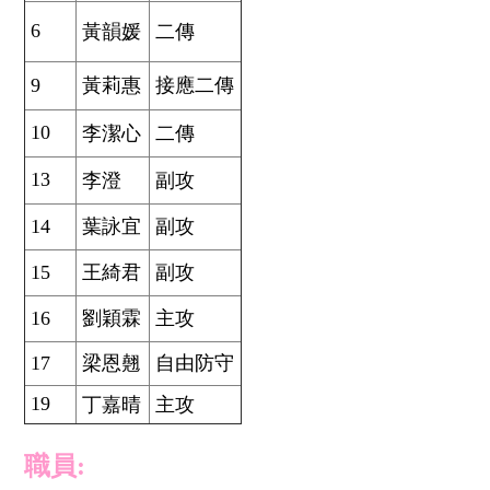
6
黃韻媛
二傳
9
黃莉惠
接應二傳
10
李潔心
二傳
13
李澄
副攻
14
葉詠宜
副攻
15
王綺君
副攻
16
劉穎霖
主攻
17
梁恩翹
自由防守
19
丁嘉晴
主攻
職員: