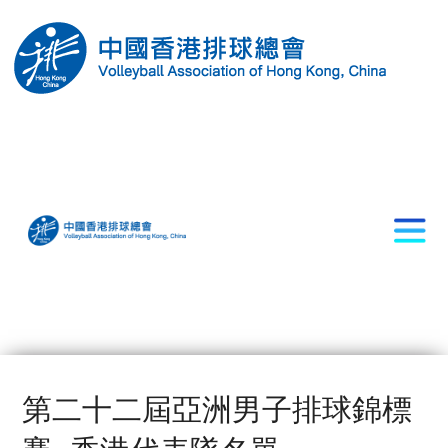
第二十二屆亞洲男子排球錦標