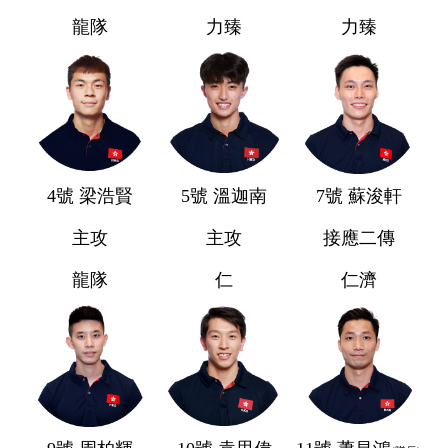
龍隊
力臻
力臻
4號 梁浩賢
5號 溫迦南
7號 蘇浚軒
主攻
主攻
接應二傳
龍隊
仁
仁濟