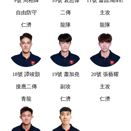
9號 周柏輝
10號 袁思偉
11號 蕭昌鴻
(隊長)
自由防守
二傳
主攻
仁濟
龍隊
龍隊
18號 譚竣顥
19號 蕭加堯
20號 張藝耀
接應二傳
副攻
主攻
青龍
仁濟
仁濟