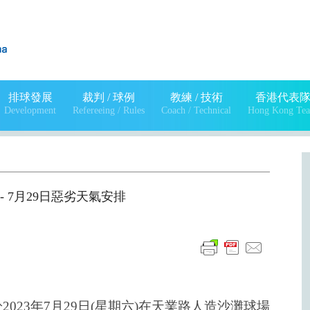
排球發展
裁判 / 球例
教練 / 技術
香港代表
Development
Refereeing / Rules
Coach / Technical
Hong Kong Te
日 - 7月29日惡劣天氣安排
023年7月29日(星期六)在天業路人造沙灘球場