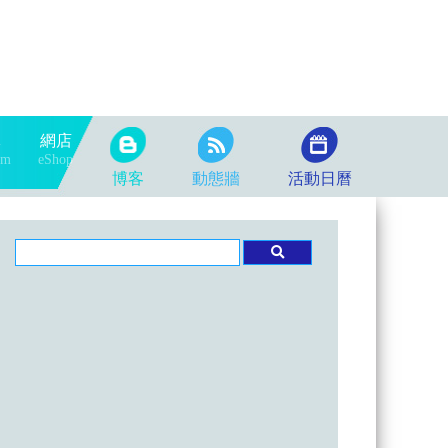
隊
網店
am
eShop
博客
動態牆
活動日曆