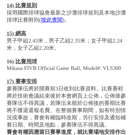
14) 比賽規則
採用國際排球協會最新之沙灘排球規則及本地沙灘
排球比賽附則
(
按此查閱
)
。
15) 網高
男子甲組2.43米，男子乙組2.35米；女子甲組2.24
米，女子乙組2.20米。
16)
比賽用球
Mikasa FIVB Official Game Ball, Model#: VLS300
17) 賽事
安排
參賽隊伍將於開賽前3日收到比賽資料。比賽賽程
將於技術會議結束後於本會網頁上公佈，公佈後參
賽隊伍不得異議，若隊伍未能於公佈後的賽期比賽
將不獲退還報名費。在整個賽事期間，如有特別情
況或事故，賽會有權臨時改期，另行安排及通知補
賽日期、時間及地點，參賽隊伍不得異議。
賽會有權因應當日賽事進度，就比賽場地安排作出