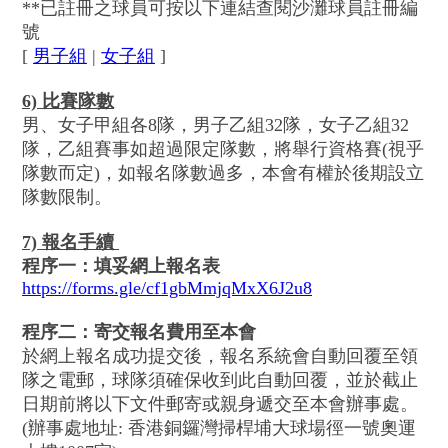
**已註冊之球員可按以下連結查閱沙灘球員註冊編
號
[
男子組
|
女子組
]
6) 比賽隊數
男、女子甲組各8隊，男子乙組32隊，女子乙組32
隊，乙組賽事如超過限定隊數，將舉行資格賽(視乎
隊數而定)，如報名隊數過多，本會有權於後期設立
隊數限制。
7) 報名手續
程序一：填妥網上報名表
https://forms.gle/cf1gbMmjqMxX6J2u8
程序二：寄交報名費用至本會
於網上報名成功提交後，報名系統會自動回覆至領
隊之電郵，球隊須確保收到此自動回覆，並於截止
日期前將以下文件郵寄或親身遞交至本會辦事處。
(辦事處地址: 香港銅鑼灣掃桿埔大球場徑一號奧運