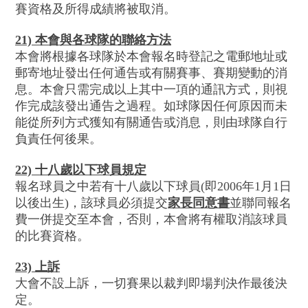
賽資格及所得成績將被取消。
21) 本會與各球隊的聯絡方法
本會將根據各球隊於本會報名時登記之電郵地址或
郵寄地址發出任何通告或有關賽事、賽期變動的消
息。本會只需完成以上其中一項的通訊方式，則視
作完成該發出通告之過程。如球隊因任何原因而未
能從所列方式獲知有關通告或消息，則由球隊自行
負責任何後果。
22) 十八歲以下球員規定
報名球員之中若有十八歲以下球員(即2006年1月1日
以後出生)，該球員必須提交
家長同意書
並聯同報名
費一併提交至本會，否則，本會將有權取消該球員
的比賽資格。
23) 上訴
大會不設上訴，一切賽果以裁判即場判決作最後決
定。