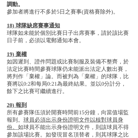
調動。
參加者將進行不多於5日之賽事(資格賽除外)。
18) 球隊缺
席
賽事通知
球隊如未能於個別比賽日子出席賽事，請於該比賽
日子前，必須以電郵通知本會。
19) 棄權
如因遲到、證件問題或比賽制服及裝備不整齊，於
法定比賽時間參賽球隊仍未能派出法定人數出賽，
將判作「棄權」論。而被判為「棄權」的球隊，比
賽將以0:2和每局0:21為最終結果。並以0分計分，
餘下之比賽可繼續進行。
20) 報到
所有參賽隊伍須於開賽時間前15分鐘，向當值場監
報到。
球員必須出示身份證明文件以核對球員身
份。
如球員不能出示身份證明文件，則該球員不得
參加該場比賽。如發現冒名頂替者，則其球隊之比