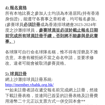
4) 報名資格
所有本地比賽之參加人士均須為本港居民(持有香港
身份證)，能遵守各賽事之章程者，均可報名參加。
(參賽球員
必須註冊
成為香港排球總會2023-2024年
度之沙灘排球員，
參賽球員並必須於截止報名日期
前完成所有球員註冊手續，否則將不能參與是此賽
事。
)
各球隊可自行命名球隊名稱，惟不得有淫褻及不雅
含意。本會有權拒絕不當之命名申請，並要求修
改。違者可能會被取消參賽資格。
5) 球員註冊
網上沙灘排球員註冊系統:
http://member.vbahk.org.hk/
**如未註冊者請在遞交報名前完成網上註冊，然後
下載註冊表格，並連同已簽妥的註冊表格及註冊費
用港幣二十元正以支票方式一併交回本會**