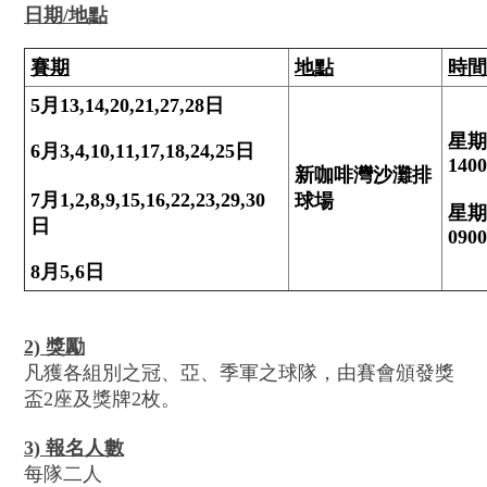
日期
/
地點
賽期
地點
時間
5
月
13,14,20,21,27,28
日
星期
6
月
3,4,10,11,17,18,24,25
日
1400
新咖啡
灣
沙灘排
7
月
1,2,8,9,15,16,22,23,29,30
球場
星期
日
0900
8
月
5,6
日
2) 獎勵
凡獲各組別之冠、亞、季軍之球隊，由賽會頒發獎
盃2座及獎牌2枚。
3) 報名人數
每隊二人