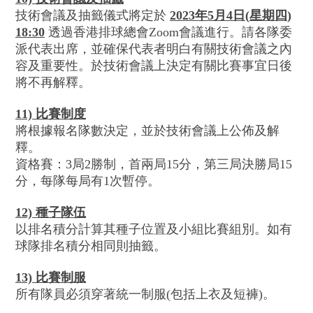
技術會議及抽籤儀式將定於
2023
年
5
月
4
日
(
星期四
)
18:30
透過香港排球總會Zoom會議進行。請各隊委
派代表出席，並確保代表者明白有關技術會議之內
容及重要性。於技術會議上決定有關比賽事宜日後
將不再解釋。
11) 比賽制度
將根據報名隊數決定，並於技術會議上公佈及解
釋。
資格賽：3局2勝制，首兩局15分，第三局決勝局15
分，每隊每局有1次暫停。
12) 種子隊伍
以排名積分計算其種子位置及小組比賽組別。如有
球隊排名積分相同則抽籤。
13)
比賽制服
所有隊員必須穿著統一制服(包括上衣及短褲)。