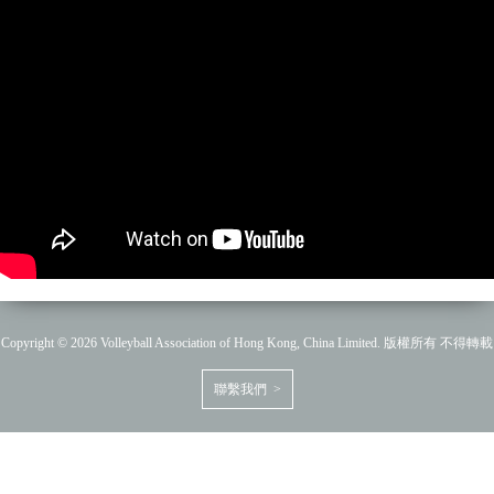
Copyright © 2026 Volleyball Association of Hong Kong, China Limited. 版權所有 不得轉載
聯繫我們 >