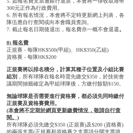
5. 如報名費支票遭銀行退票，本會將一律收取港幣
300元正作為行政費用。
6. 所有報名情況，本會將不定時更新網上列表，各
隊伍應自行查閱或向本會職員查詢。
7. 截止報名日期後退出，報名費亦一概不會退還
。
8) 報名費
正規賽 - 每隊HK$500(甲組)、HK$350(乙組)
資格賽 - 每隊HK$200
正規賽將以排名積分，計算其種子位置及小組比賽
組別
，所有球隊在報名時需先繳交$350，於技術會
議期間抽籤確定為甲組球隊後，方繳付餘額$150。
無論球隊是否需要進行資格賽，都必須先同時繳付
正規賽及資格賽費用。
(
本會將不定期於網頁更新繳費情況，敬請自行查
閱。
)
所有球隊必須先繳交$350 (正規賽)及$200 (資格賽)
的兩張支票(正規賽和資格賽之支票請分開支票填