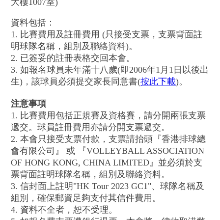
大樓1007室)
資料包括：
1. 比賽費用及註冊費用 (只接受支票，支票背面註
明球隊名稱，組別及聯絡資料)。
2. 已簽妥的註冊表格交回本會。
3. 如報名球員未年滿十八歲(即2006年1月1日以後出
生)，該球員必須提交家長同意書(
按此下載
)。
注意事項
1. 比賽費用包括正規賽及資格賽，請分開兩張支票
遞交。球員註冊費用亦請分開支票遞交。
2. 本會只接受支票付款，支票請抬頭『香港排球總
會有限公司』 或 『VOLLEYBALL ASSOCIATION
OF HONG KONG, CHINA LIMITED』並必須於支
票背面註明球隊名稱，組別及聯絡資料。
3. 信封面上註明"HK Tour 2023 GC1"、球隊名稱及
組別，確保郵資足夠支付其信件費用。
4. 資料不全者，恕不受理。