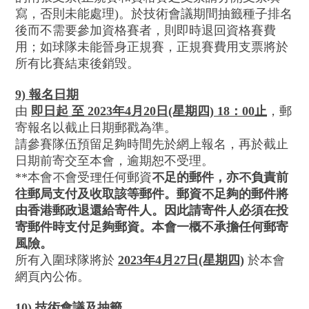
寫，否則未能處理)。於技術會議期間抽籤種子排名
後而不需要參加資格賽者，則即時退回資格賽費
用；如球隊未能晉身正規賽，正規賽費用支票將於
所有比賽結束後銷毁。
9) 報名日期
由
即日起 至
2023年4月20日(星期四) 18：00止
，郵
寄報名以截止日期郵戳為準。
請參賽隊伍預留足夠時間先於網上報名，再於截止
日期前寄交至本會，逾期恕不受理。
**本會不會受理任何郵資
不足的郵件，亦不負責前
往郵局支付及收取該等郵件。郵資不足夠的郵件將
由香港郵政退還給寄件人。因此請寄件人必須在投
寄郵件時支付足夠郵資。本會一概不承擔任何郵寄
風險。
所有入圍球隊將於
2023年4月27日(星期四)
於本會
網頁內公佈。
10) 技術會議及抽籤