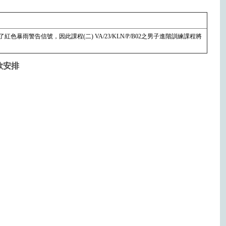
色暴雨警告信號，因此課程(二) VA/23/KLN/P/B02之男子進階訓練課程將
款安排