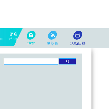
隊
網店
am
eShop
博客
動態牆
活動日曆