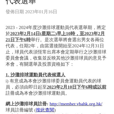
代表選舉
發佈日期 2023年01月16日
2023 - 2024年度沙灘排球運動員代表選舉期，將定
於
2023
年
2
月
14
日
(
星期二
)
早上
10
時，至
2023
年
2
月
21
日下午
6
時
舉行。是次選舉將會選出男女各兩位
代表，任期2年，由當選後開始至2024年12月31日
止，球員代表須恆常出席本會定期舉行之沙灘排球
委員會會議，收集並反映其他沙灘排球員的意見予
本會，有關選舉及投票資格如下：
1. 沙灘排球運動員代表候選人
i) 有意成為本會沙灘排球委員會運動員代表的球
員，必須由即日起至
2023
年
2
月
10
日下午
6
時或以前
註冊成為本會沙灘排球運動員。
網上沙灘排球員註冊
:
http://member.vbahk.org.hk/
球員註冊編號 (
按此查閱
)