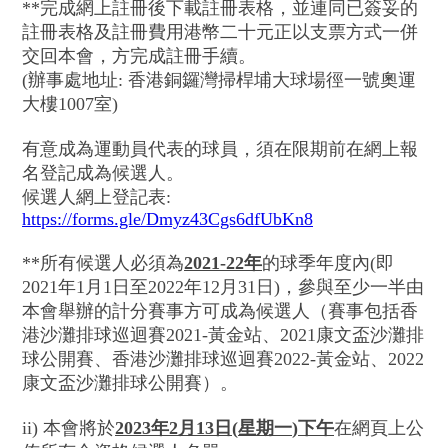
**完成網上註冊後下載註冊表格，並連同已簽妥的
註冊表格及註冊費用港幣二十元正以支票方式一併
交回本會，方完成註冊手續。
(辦事處地址: 香港銅鑼灣掃桿埔大球場徑一號奧運
大樓1007室)
有意成為運動員代表的球員，須在限期前在網上報
名登記成為候選人。
候選人網上登記表:
https://forms.gle/Dmyz43Cgs6dfUbKn8
**所有候選人必須為
2021-22
年
的球季年度內(即
2021年1月1日至2022年12月31日)，參與至少一半由
本會舉辦的計分賽事方可成為候選人（賽事包括香
港沙灘排球巡迴賽2021-黃金站、2021康文盃沙灘排
球公開賽、香港沙灘排球巡迴賽2022-黃金站、2022
康文盃沙灘排球公開賽）。
ii) 本會將於
2023
年
2
月
13
日
(
星期一
)
下午
在網頁上公