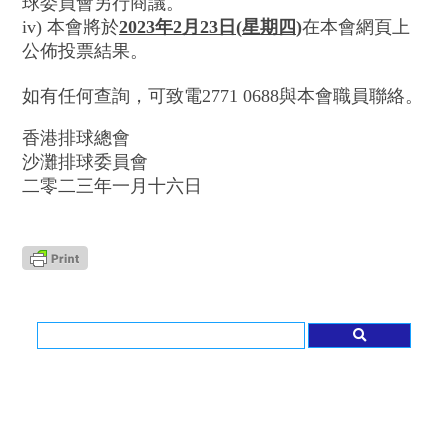
球委員會另行商議。
iv) 本會將於
2023年
2
月
23
日
(
星期四
)
在本會網頁上
公佈投票結果。
如有任何查詢，可致電2771 0688與本會職員聯絡。
香港排球總會
沙灘排球委員會
二零二三年一月十六日