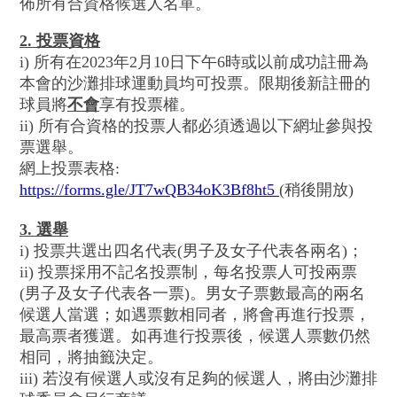
佈所有合資格候選人名單。
2. 投票資格
i) 所有在2023年2月10日下午6時或以前成功註冊為
本會的沙灘排球運動員均可投票。限期後新註冊的
球員將
不會
享有投票權。
ii) 所有合資格的投票人都必須透過以下網址參與投
票選舉。
網上投票表格:
https://forms.gle/JT7wQB34oK3Bf8ht5
(稍後開放)
3. 選舉
i) 投票共選出四名代表(男子及女子代表各兩名)；
ii) 投票採用不記名投票制，每名投票人可投兩票
(男子及女子代表各一票)。男女子票數最高的兩名
候選人當選；如遇票數相同者，將會再進行投票，
最高票者獲選。如再進行投票後，候選人票數仍然
相同，將抽籤決定。
iii) 若沒有候選人或沒有足夠的候選人，將由沙灘排