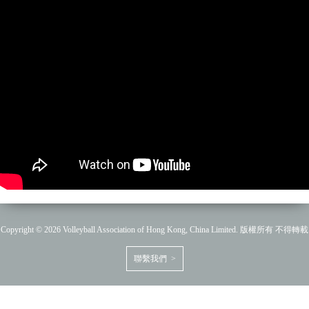
Copyright © 2026 Volleyball Association of Hong Kong, China Limited. 版權所有 不得轉載
聯繫我們 >