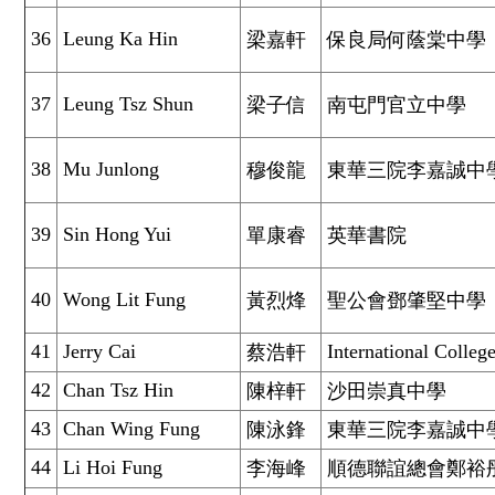
36
Leung Ka Hin
梁嘉軒
保良局何蔭棠中學
37
Leung Tsz Shun
梁子信
南屯門官立中學
38
Mu Junlong
穆俊龍
東華三院李嘉誠中
39
Sin Hong Yui
單康睿
英華書院
40
Wong Lit Fung
黃烈烽
聖公會鄧肇堅中學
41
Jerry Cai
International Colle
蔡浩軒
42
Chan Tsz Hin
陳梓軒
沙田崇真中學
43
Chan Wing Fung
陳泳鋒
東華三院李嘉誠中
44
Li Hoi Fung
李海峰
順德聯誼總會鄭裕