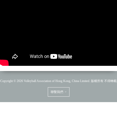
Copyright © 2026 Volleyball Association of Hong Kong, China Limited. 版權所有 不得轉載
聯繫我們 >