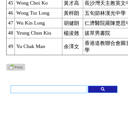
45
Wong Choi Ko
黃才高
長沙灣天主教英文
46
Wong Tsz Long
黃梓朗
五旬節林漢光中學
47
Wu Kin Long
胡健朗
仁濟醫院羅陳楚思
48
Yeung Chun Kiu
楊浚翹
拔萃男書院
香港道教聯合會圓
49
Yu Chak Man
余澤文
學