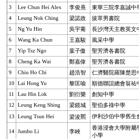
3
Lee Chun Hei Alex
李俊熹
東華三院李嘉誠中
4
Leung Nok Ching
梁諾政
拔萃男書院
5
Ng Yu Hin
吳宇騫
長沙灣天主教英文
6
Wang Ka Chun
王嘉駿
風采中學
7
Yip Tsz Ngo
葉子傲
聖芳濟各書院
8
Cheng Ka Wai
鄭嘉偉
聖芳濟各書院
9
Chiu Ho Chi
趙浩智
仁濟醫院羅陳楚思
10
Lai Hong Yu
黎匡喻
順德聯誼總會翁祐
11
Lau Hin Lok
劉衍樂
創知中學
12
Leung Keng Shing
梁鏡城
聖伯多祿中學
13
Leung Tsun Hei
伊利沙伯中學舊生
梁浚𤋮
香港浸會大學附屬
14
Jumbo Li
李峽
小學