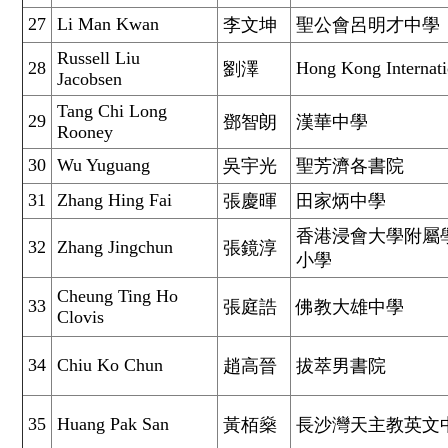
27
Li Man Kwan
李文坤
聖公會呂明才中學
Russell Liu
28
Hong Kong Internat
劉澤
Jacobsen
Tang Chi Long
29
鄧智朗
漢華中學
Rooney
30
Wu Yuguang
吳宇光
聖芳濟各書院
31
Zhang Hing Fai
張慶暉
田家炳中學
香港浸會大學附屬
32
Zhang Jingchun
張鏡淳
小學
Cheung Ting Ho
33
張庭誥
佛教大雄中學
Clovis
34
Chiu Ko Chun
趙高晉
拔萃男書院
35
Huang Pak San
黃栢燊
長沙灣天主教英文