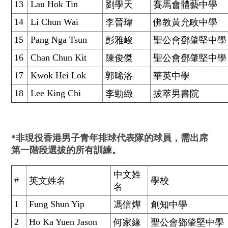
13
Lau Hok Tin
劉學天
賽馬會體藝中學
14
Li Chun Wai
李晉瑋
佛教黃允畋中學
15
Pang Nga Tsun
彭雅峻
聖公會鄧肇堅中學
16
Chan Chun Kit
陳俊傑
聖公會鄧肇堅中學
17
Kwok Hei Lok
郭晞洛
華英中學
18
Lee King Chi
李勁緻
拔萃男書院
*非現役香港男子青年排球代表隊的球員，需出席
第一階段選拔的所有訓練。
中文姓
#
英文姓名
學校
名
1
Fung Shun Yip
馮信燁
創知中學
2
Ho Ka Yuen Jason
何家緣
聖公會鄧肇堅中學