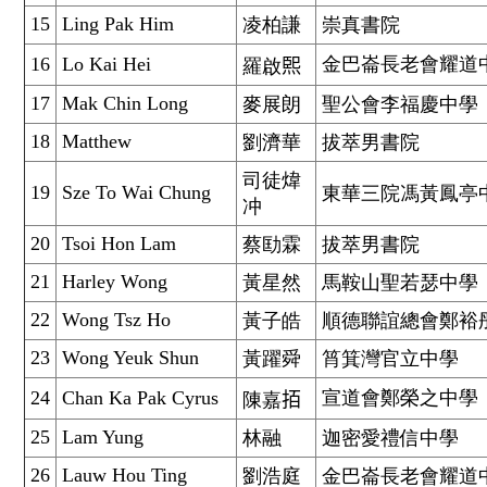
15
Ling Pak Him
凌柏謙
崇真書院
16
Lo Kai Hei
金巴崙長老會耀道
羅啟𤋮
17
Mak Chin Long
麥展朗
聖公會李福慶中學
18
Matthew
劉濟華
拔萃男書院
司徒煒
19
Sze To Wai Chung
東華三院馮黃鳳亭
冲
20
Tsoi Hon Lam
蔡劻霖
拔萃男書院
21
Harley Wong
黃星然
馬鞍山聖若瑟中學
22
Wong Tsz Ho
黃子皓
順德聯誼總會鄭裕
23
Wong Yeuk Shun
黃躍舜
筲箕灣官立中學
24
Chan Ka Pak Cyrus
宣道會鄭榮之中學
陳嘉𢫦
25
Lam Yung
林融
迦密愛禮信中學
26
Lauw Hou Ting
劉浩庭
金巴崙長老會耀道