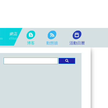
隊
網店
am
eShop
博客
動態牆
活動日曆