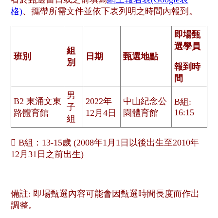
格)
、攜帶所需文件並依下表列明之時間內報到。
即場甄
選學員
組
班別
日期
甄選
地點
別
報到時
間
男
B2 東涌文東
2022年
中山紀念公
B組:
子
16:15
路體育館
12月4日
園體育館
組
 B組：13-15歲 (2008年1月1日以後出生至2010年
12月31日之前出生)
備註: 即場甄選內容可能會因甄選時間長度而作出
調整。