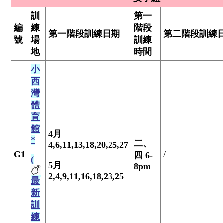
訓
第一
編
練
階段
第一階段訓練
日期
第二階段訓練
號
場
訓練
地
時間
小
西
灣
體
育
館
4
月
*
二、
4,6,11,13,18,20,25,27
G1
/
四
6-
(
5
月
8pm
2,4,9,11,16,18,23,25
最
新
訓
練