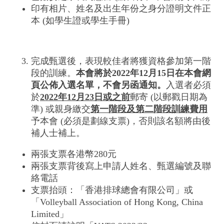
印有相片、姓名及出生年份之身分證明文件正
本 (如學生證或學生手冊)
完成甄選後，表現較佳者將獲資格參加第一階
段的訓練。
本會將於
2022
年
12
月
15
日在本會網
頁公佈入選名單，不會另函通知。
入選者必須
於
2022
年
12
月
23
日或之前
郵寄 (以郵戳日期為
準) 或親身繳交
第一階段及第二階段訓練費用
予本會 (必須是劃線支票)，否則該名額將由後
補人士補上。
兩張支票各港幣280元
兩張支票背後寫上申請人姓名、甄選編號及聯
絡電話
支票抬頭：「香港排球總會有限公司」或
「Volleyball Association of Hong Kong, China
Limited」