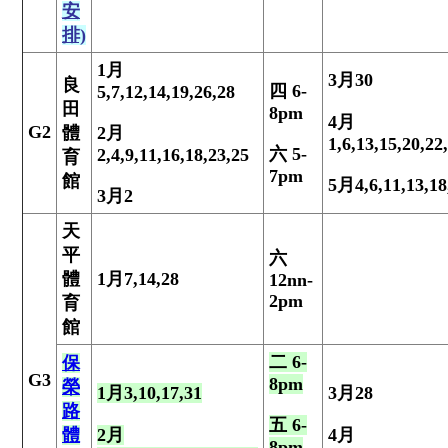
安
排)
1
月
3
月
30
良
四
6-
5,7,12,14,19,26,28
田
8pm
4
月
G2
體
2
月
1,6,13,15,20,22
六
5-
2,4,9,11,16,18,23,25
育
7pm
館
5
月
4,6,11,13,18
3
月
2
天
平
六
體
1
月
7,14,28
12nn-
2pm
育
館
二
6-
保
G3
8pm
榮
1
月
3,10,17,31
3
月
28
路
五 6-
體
2
月
4
月
8pm