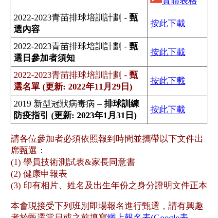
實體表格
2022-2023青苗排球培訓計劃 -
甄
按此下載
選內容
2022-2023青苗排球培訓計劃 -
甄
按此下載
選日參加者須知
2022-2023青苗排球培訓計劃 -
甄
按此下載
選名單 (更新: 2022年11月29日)
2019 新型冠狀病毒病 –
排球訓練
按此下載
防疫指引 (更新: 2023年1月31日)
請各位參加者必須依照報到時間並攜帶以下文件出
席甄選：
(1) 學員技術測試表&家長同意書
(2) 健康申報表
(3) 印有相片、姓名及出生年份之身分證明文件正本
本會現接受下列班別即場報名進行甄選，請有興趣
者於甄選當日或之前填寫
網上報名表(Google表