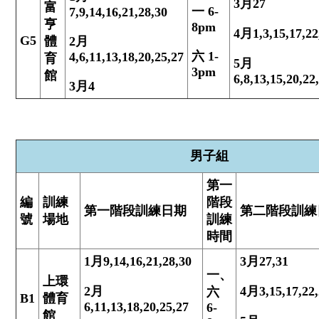
3
月
27
富
一
6-
7,9,14,16,21,28,30
亨
8pm
4
月
1,3,15,17,22
G5
體
2
月
六
1-
4,6,11,13,18,20,25,27
育
5
月
3pm
館
6,8,13,15,20,22
3
月
4
男子組
第一
編
訓練
階段
第一階段訓練
日期
第二階段訓練
號
場地
訓練
時間
1
月
9,14,16,21,28,30
3
月
27,31
一、
上環
2
月
4
月
3,15,17,22
六
B1
體育
6,11,13,18,20,25,27
6-
館