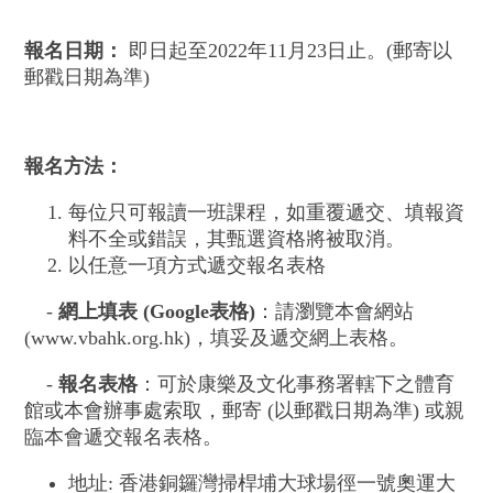
報名日期：
即日起至2022年11月23日止。(郵寄以
郵戳日期為準)
報名方法：
每位只可報讀一班課程，如重覆遞交、填報資
料不全或錯誤，其甄選資格將被取消。
以任意一項方式遞交報名表格
-
網上填表
(Google
表格
)
：請瀏覽本會網站
(www.vbahk.org.hk)，填妥及遞交網上表格。
-
報名表格
：可於康樂及文化事務署轄下之體育
館或本會辦事處索取，郵寄 (以郵戳日期為準) 或親
臨本會遞交報名表格。
地址: 香港銅鑼灣掃桿埔大球場徑一號奧運大