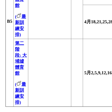
館
(
最
B5
4月18,21,25,2
新訓
練安
排)
第二
階
段: 大
埔墟
體育
5月2,5,9,12,16
館
(
最
新訓
練安
排)