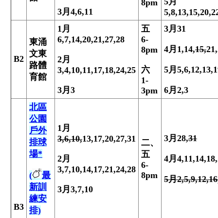
5
月
8pm
3
月
4,6,11
5,8,13,15,20,2
1
月
五
3
月
31
6,7,14,20,21,27,28
6-
東涌
4
月
1,14
,
15,
21,
8pm
文東
B2
2
月
路體
六
5
月
5,6,12,13,
3,4,10,11,17,18,24,25
育館
1-
3
月
3
6
月
2,3
3pm
北區
公園
1
月
戶外
3
月
28,
31
3,6,10,
13,17,20,27,31
排球
二、
場*
五
2
月
4
月
4,11,14,18
6-
3,7,10,14,17,21,24,28
(
最
8pm
5
月
2,5,9,12,16
新訓
3月3,7,10
練安
B3
排)