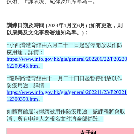
技術、上課表現、紀律及出席率為主。
訓練日期及時間
(2023
年
1
月至
6
月
) (
如有更改，則
以康樂及文化事務署通知為準。
)
：
*小西灣體育館由六月二十三日起暫停開放以作防
疫用途，詳情：
https://www.info.gov.hk/gia/general/202206/22/P20220
62200545.htm
。
*龍琛路體育館由十一月二十四日起暫停開放以作
防疫用途，詳情：
https://www.info.gov.hk/gia/general/202211/23/P20221
12300350.htm
。
如體育館屆時繼續被用作防疫用途，該課程將會取
消，所有申請人之報名文件將全部銷毁。
女子組