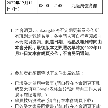
2022年12月11
08:00 – 21:00
九龍灣體育館
日 (日)
本會網頁vbahk.org.hk將不定期更新及公佈所
有班別之甄選名單，各申請人可自行查閱或向
本會職員查詢。
甄選
日期、地點及報到時間由
本會分配，最後版本之甄選名單將於
2022
年
11
月
29
日於本會網頁公佈，不會另函通知
。
參加者必須攜帶以下文件出席甄選：
已填妥之健康申報表 (請自行在本會網頁下載
或當天填寫Google表格並於報到時向工作人員
展示確認電郵。)
學員技術測試表 (請自行在本會網頁下載)
已簽妥之家長同意書 (請自行在本會網頁下載)