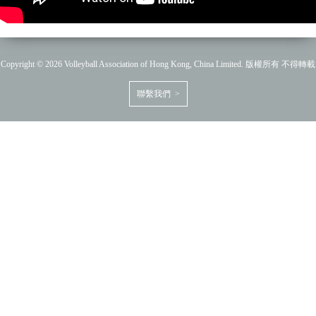
Copyright © 2026 Volleyball Association of Hong Kong, China Limited. 版權所有 不得轉載
聯繫我們 >