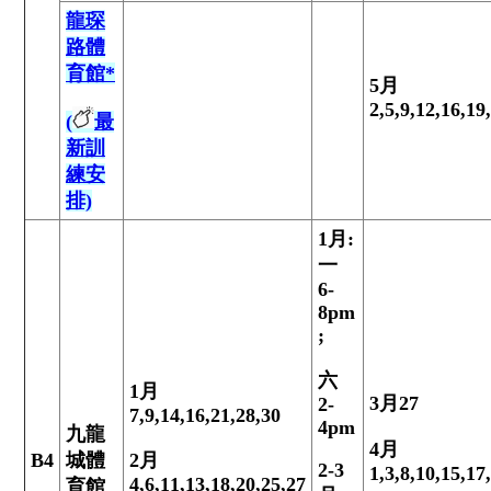
龍琛
路體
育館*
5月
2,5,9,12,16,19
(
最
新訓
練安
排)
1
月
:
一
6-
8pm
;
六
1
月
3
月
27
2-
7,9,14,16,21,28,30
4pm
九龍
4
月
B4
城體
2
月
2-3
1,3,8,10,15,17
4,6,11,13,18,20,25,27
育館