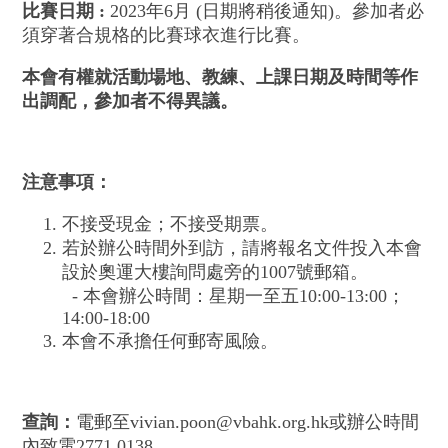
比賽日期
:
2023年6月 (日期將稍後通知)。參加者必
須穿著合規格的比賽球衣進行比賽。
本會有權就活動場地、教練、上課日期及時間等作
出調配，參加者不得異議。
注意事項：
不接受現金；不接受期票。
若於辦公時間外到訪，請將報名文件投入本會
設於奧運大樓詢問處旁的1007號郵箱。
- 本會辦公時間：星期一至五10:00-13:00；
14:00-18:00
本會不承擔任何郵寄風險。
查詢：
電郵至vivian.poon@vbahk.org.hk或辦公時間
內致電2771 0138。