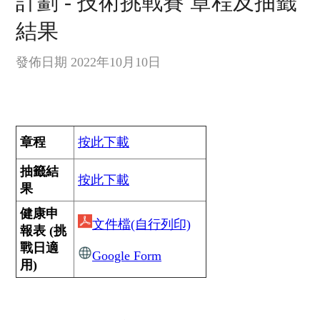
計劃 - 技術挑戰賽 章程及抽籤
結果
發佈日期 2022年10月10日
章程
按此下載
抽籤結
按此下載
果
健康申
文件檔(自行列印)
報表 (挑
戰日適
Google Form
用)