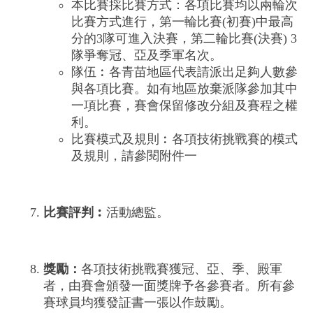
本比賽採比賽方式：各項比賽均以兩輪次
比賽方式進行，第一輪比賽(初賽)中最高
分的3隊可進入決賽，第二輪比賽(決賽) 3
隊爭奪冠、亞及季軍名次。
隊伍︰各青苗地區代表請派出足夠人數參
與各項比賽。如有地區放棄派隊參加其中
一項比賽，賽會保留修改分組及賽程之權
利。
比賽模式及規則︰各項技術挑戰賽的模式
及規則，請參閱附件一
比賽評判︰
活動總監。
獎勵：
各項技術挑戰賽獲冠、亞、季、殿軍
者，由賽會頒發一面獎牌予各參賽者。所有參
賽球員均獲發証書一張以作鼓勵。