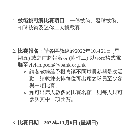
技
術挑戰賽比賽項目：
一傳技術、發球技術、
扣球技術及迷你二人挑戰賽
比賽報名︰
請各區教練於2022年10月21日 (星
期五) 或之前將報名表 (附件二) 以word格式電
郵至vivian.poon@vbahk.org.hk。
請各教練給予機會讓不同球員參與是次活
動。請教練安排每位可出席之球員至少參
與一項比賽。
如可出席人數多於比賽名額，則每人只可
參與其中一項比賽。
比賽日期：
2022
年
11
月
6
日
(
星期日
)