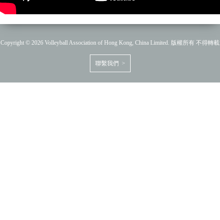
Copyright © 2026 Volleyball Association of Hong Kong, China Limited. 版權所有 不得轉載
聯繫我們 >