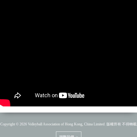
Copyright © 2026 Volleyball Association of Hong Kong, China Limited. 版權所有 不得轉載