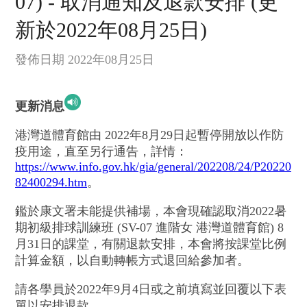
07) - 取消通知及退款安排 (更
新於2022年08月25日)
發佈日期 2022年08月25日
更新消息
港灣道體育館由 2022年8月29日起暫停開放以作防
疫用途，直至另行通告，詳情：
https://www.info.gov.hk/gia/general/202208/24/P20220
82400294.htm
。
鑑於康文署未能提供補場，本會現確認取消2022暑
期初級排球訓練班 (SV-07 進階女 港灣道體育館) 8
月31日的課堂，有關退款安排，本會將按課堂比例
計算金額，以自動轉帳方式退回給參加者。
請各學員於2022年9月4日或之前填寫並回覆以下表
單以安排退款。