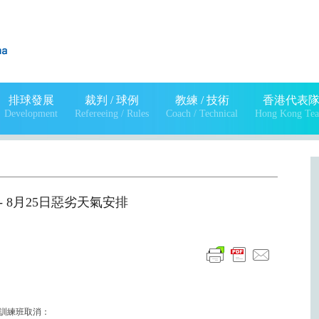
排球發展
裁判 / 球例
教練 / 技術
香港代表
Development
Refereeing / Rules
Coach / Technical
Hong Kong Te
) - 8月25日惡劣天氣安排
球訓練班取消：