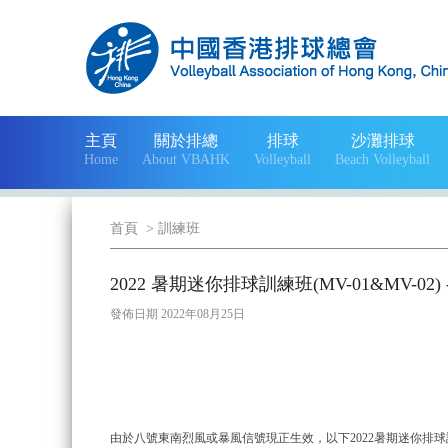
主頁
關於排總
排球
沙灘排球
Home
About VBAHK
Volleyball
Beach Volleyball
首頁
>
訓練班
2022 暑期迷你排球訓練班(MV-01&MV-02
發佈日期 2022年08月25日
由於八號東南烈風或暴風信號現正生效，以下2022暑期迷你排