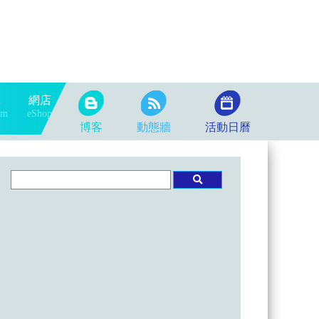
隊
網店
am
eShop
博客
動態牆
活動日曆