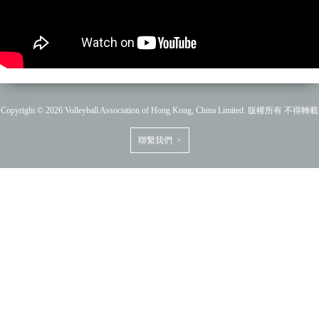
Copyright © 2026 Volleyball Association of Hong Kong, China Limited. 版權所有 不得轉載
聯繫我們 >