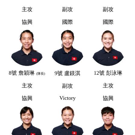
主攻
副攻
副攻
協興
國際
國際
8號 詹穎琳
12號 彭泳琳
9號 盧鎂淇
(隊長)
主攻
主攻
副攻
Victory
協興
協興