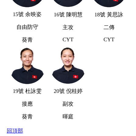
15號 余映姿
16號 陳明慧
18號 黃思詠
自由防守
主攻
二傳
CYT
CYT
葵青
19號 杜詠雯
20號 倪桂婷
接應
副攻
葵青
暉庭
回頂部