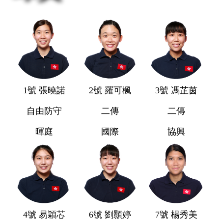
1號 張曉諾
2號 羅可楓
3號 馮芷茵
自由防守
二傳
二傳
暉庭
國際
協興
4號 易穎芯
6號 劉顥婷
7號 楊秀美