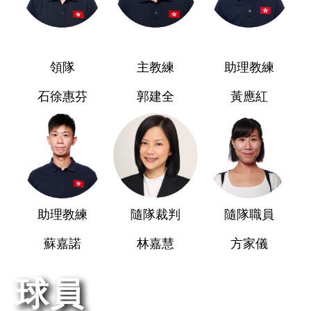
領隊
主教練
助理教練
石徐惠芬
郭建全
黃應紅
助理教練
隨隊裁判
隨隊職員
蘇嘉諾
林嘉慧
方家儀
球員